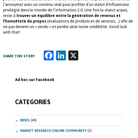
l’anonymat avec un contenu viral pour profiter d’un statut d’influenceur
privilégié dans le monde de l’information 2.0. Une fois le statut acquis,
reste à
trouver un équilibre entre la génération de revenus et
l’honnêteté du propos
(évaluations de produits et de services,…) afin de
ne pas devenir un « vendu » et perdre ainsi toute crédibilité. Good luck
with that!
Fa
Li
X
SHARE THIS STORY
ce
n
b
k
Ad hoc sur Facebook
o
e
o
dI
CATEGORIES
k
n
NEWS
(49)
MARKET RESEARCH ONLINE COMMUNITY
(2)