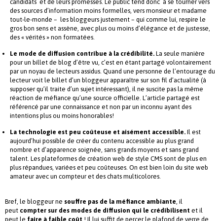
candidats et de leurs promesses. Le public tend donc à se tourner vers
des sources d’information moins formelles, vers monsieur et madame
tout-le-monde – les bloggeurs justement – qui comme lui, respire le
gros bon sens et assène, avec plus ou moins d’élégance et de justesse,
des « vérités » non formatées.
Le mode de diffusion contribue à la crédibilité.
La seule manière
pour un billet de blog d’être vu, c’est en étant partagé volontairement
par un noyau de lecteurs assidus. Quand une personne de l’entourage du
lecteur voit le billet d’un bloggeur apparaître sur son fil d’actualité (à
supposer qu’il traite d’un sujet intéressant), il ne suscite pas la même
réaction de méfiance qu’une source officielle. L’article partagé est
référencé par une connaissance et non par un inconnu ayant des
intentions plus ou moins honorables!
La technologie est peu coûteuse et aisément accessible.
Il est
aujourd’hui possible de créer du contenu accessible au plus grand
nombre et d’apparence soignée, sans grands moyens et sans grand
talent. Les plateformes de création web de style CMS sont de plus en
plus répandues, variées et peu coûteuses. On est bien loin du site web
amateur avec un compteur et des chats multicolores.
Bref, le bloggeur ne
souffre pas de la méfiance ambiante
, il
peut
compter sur des modes de
diffusion qui le crédibilisent
et il
peut le
faire à faible coût
! Il lui suffit de percer le plafond de verre de