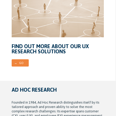
FIND OUT MORE ABOUT OUR UX
RESEARCH SOLUTIONS
→ GO
AD HOC RESEARCH
Founded in 1984, Ad Hoc Research distinguishes itself by its
tailored approach and proven ability to solve the most
complex research challenges. Its expertise spans customer
(CX), user (UX), and employee (EX) experience measurement,