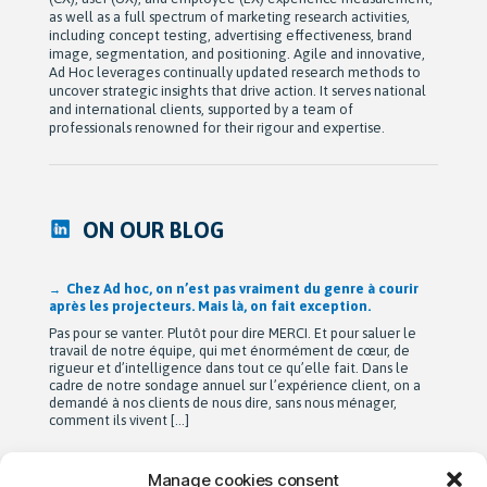
as well as a full spectrum of marketing research activities,
including concept testing, advertising effectiveness, brand
image, segmentation, and positioning. Agile and innovative,
Ad Hoc leverages continually updated research methods to
uncover strategic insights that drive action. It serves national
and international clients, supported by a team of
professionals renowned for their rigour and expertise.
ON OUR BLOG
Après 42 ans à bâtir Ad hoc recherche avec passion,
Michel Berne et Stéphan Harris amorcent une nouvelle
étape bien méritée : la retraite.
De leurs modestes appartements d’étudiants à une entreprise
de près de 90 employés devenue une référence dans son
domaine au Québec, leur parcours est remarquable. Mais au-
delà de la croissance, ils auront surtout bâti une culture
profondément humaine fondée sur la collaboration, la
bienveillance et le plaisir de travailler ensemble. Cette
transition a été amorcée […]
Manage cookies consent