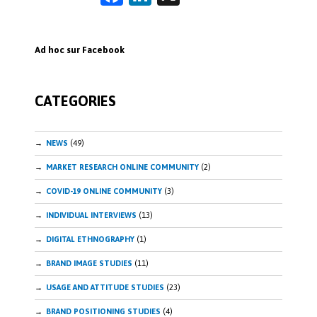
ce
n
b
k
Ad hoc sur Facebook
o
e
o
dI
CATEGORIES
k
n
NEWS
(49)
MARKET RESEARCH ONLINE COMMUNITY
(2)
COVID-19 ONLINE COMMUNITY
(3)
INDIVIDUAL INTERVIEWS
(13)
DIGITAL ETHNOGRAPHY
(1)
BRAND IMAGE STUDIES
(11)
USAGE AND ATTITUDE STUDIES
(23)
BRAND POSITIONING STUDIES
(4)