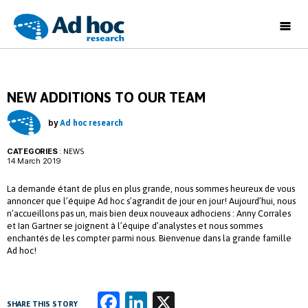
Ad
Hoc
Research
NEW ADDITIONS TO OUR TEAM
by
Ad hoc research
CATEGORIES
:
NEWS
14 March 2019
La demande étant de plus en plus grande, nous sommes heureux de vous
annoncer que l’équipe Ad hoc s’agrandit de jour en jour! Aujourd’hui, nous
n’accueillons pas un, mais bien deux nouveaux adhociens : Anny Corrales
et Ian Gartner se joignent à l’équipe d’analystes et nous sommes
enchantés de les compter parmi nous. Bienvenue dans la grande famille
Ad hoc!
Fa
Li
X
SHARE THIS STORY