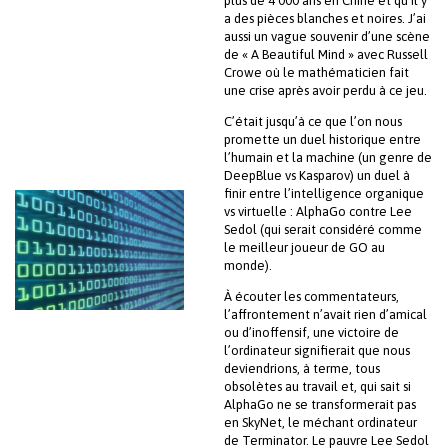
plus de 4 000 ans en Chine et qu’il y
a des pièces blanches et noires. J’ai
aussi un vague souvenir d’une scène
de « A Beautiful Mind » avec Russell
Crowe où le mathématicien fait
une crise après avoir perdu à ce jeu.
C’était jusqu’à ce que l’on nous
promette un duel historique entre
l’humain et la machine (un genre de
DeepBlue vs Kasparov) un duel à
finir entre l’intelligence organique
vs virtuelle : AlphaGo contre Lee
Sedol (qui serait considéré comme
le meilleur joueur de GO au
monde).
À écouter les commentateurs,
l’affrontement n’avait rien d’amical
ou d’inoffensif, une victoire de
l’ordinateur signifierait que nous
deviendrions, à terme, tous
obsolètes au travail et, qui sait si
AlphaGo ne se transformerait pas
en SkyNet, le méchant ordinateur
de Terminator. Le pauvre Lee Sedol