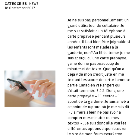
CATEGORIES
:
NEWS
18 September 2017
Je ne suis pas, personnellement, un
grand utilisateur de cellulaire. Je
me suis satisfait d’un téléphone à
carte prépayée pendant plusieurs
années. Il faut bien être joignable si
les enfants sont malades à la
garderie, non? Au fil du temps je me
suis aperçu qu’une carte prépayée,
ça ne donne pas beaucoup de
minutes ni de texto. Quelqu’un a
déjà vidé mon crédit juste en me
textant les scores de cette fameuse
partie Canadien vs Rangers qui
s’était terminée 6 à 5. Donc, une
carte prépayée = 11 textos + 1
appel de la garderie. Je suis arrivé à
ce point de rupture où je me suis dit
» J’aimerais bien ne pas avoir à
compter mes minutes ou mes
textos. « . Je suis donc allé voir les
différentes options disponibles sur
le site de mon fournisseur? trop