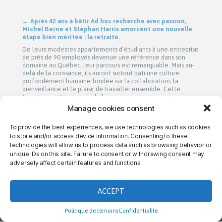
Après 42 ans à bâtir Ad hoc recherche avec passion,
Michel Berne et Stéphan Harris amorcent une nouvelle
étape bien méritée : la retraite.
De leurs modestes appartements d’étudiants à une entreprise
de près de 90 employés devenue une référence dans son
domaine au Québec, leur parcours est remarquable. Mais au-
delà de la croissance, ils auront surtout bâti une culture
profondément humaine fondée sur la collaboration, la
bienveillance et le plaisir de travailler ensemble. Cette
transition a été amorcée […]
Manage cookies consent
To provide the best experiences, we use technologies such as cookies
→ CONTACT US
→ CAREERS
→ PRIVACY
to store and/or access device information. Consenting to these
technologies will allow us to process data such as browsing behavior or
unique IDs on this site. Failure to consent or withdrawing consent may
adversely affect certain features and functions
THE AD HOC DIFFERENCE
ACCEPT
Politique de témoins
Confidentialite
YOUR
OUR
YOUR