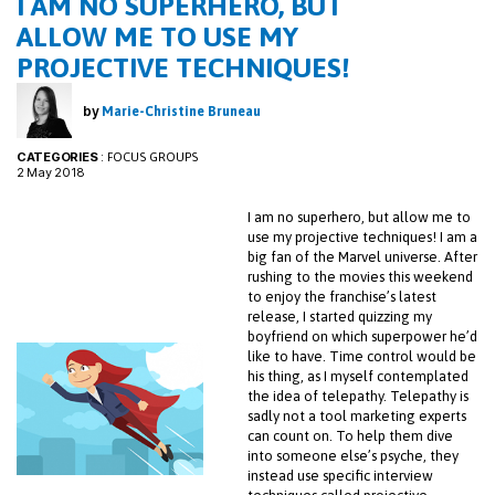
I AM NO SUPERHERO, BUT
ALLOW ME TO USE MY
PROJECTIVE TECHNIQUES!
by
Marie-Christine Bruneau
CATEGORIES
:
FOCUS GROUPS
2 May 2018
I am no superhero, but allow me to
use my projective techniques! I am a
big fan of the Marvel universe. After
rushing to the movies this weekend
to enjoy the franchise’s latest
release, I started quizzing my
boyfriend on which superpower he’d
like to have. Time control would be
his thing, as I myself contemplated
the idea of telepathy. Telepathy is
sadly not a tool marketing experts
can count on. To help them dive
into someone else’s psyche, they
instead use specific interview