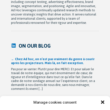
including concept testing, advertising effectiveness, brand
image, segmentation, and positioning. Agile and innovative,
Ad Hoc leverages continually updated research methods to
uncover strategic insights that drive action. It serves national
and international clients, supported by a team of
professionals renowned for their rigour and expertise.
ON OUR BLOG
Après 42 ans à bâtir Ad hoc recherche avec passion,
Michel Berne et Stéphan Harris amorcent une nouvelle
étape bien méritée : la retraite.
De leurs modestes appartements d’étudiants à une entreprise
de près de 90 employés devenue une référence dans son
domaine au Québec, leur parcours est remarquable. Mais au-
delà de la croissance, ils auront surtout bâti une culture
profondément humaine fondée sur la collaboration, la
bienveillance et le plaisir de travailler ensemble. Cette
transition a été amorcée […]
Manage cookies consent