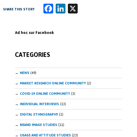
Fa
Li
X
SHARE THIS STORY
ce
n
b
k
Ad hoc sur Facebook
o
e
o
dI
CATEGORIES
k
n
NEWS
(49)
MARKET RESEARCH ONLINE COMMUNITY
(2)
COVID-19 ONLINE COMMUNITY
(3)
INDIVIDUAL INTERVIEWS
(13)
DIGITAL ETHNOGRAPHY
(1)
BRAND IMAGE STUDIES
(11)
USAGE AND ATTITUDE STUDIES
(23)