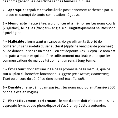
des noms génériques, des clichés et des termes surutilisés.
2 – Approprié
: capable de véhiculer le positionnement recherché par la
marque et exempt de toute connotation négative.
3 – Mémorable
: facile à lire, à prononcer et à mémoriser. Les noms courts
(2 syllabes), bilingues (français – anglais) ou linguistiquement neutres sont
à privilégier.
4 – Malléable
: fournissant un canevas vierge offrant la liberté de
conférer un sens au-delà du sens littéral (
Apple
ne vend pas de pommes!)
ou de donner un sens à un mot qui en est dépourvu (ex. :
Pepsi
). Le nom est
une pâte à modeler, qui doit être suffisamment malléable pour que les
communications de marque lui donnent un sens à long terme.
5 – Évocateur
: donnant une idée de la promesse de la marque, que ce
soit au plan du bénéfice fonctionnel suggéré (ex. :
Activia, Boomerang,
Tide
) ou encore du bénéfice émotionnel (ex. :
Yahoo
!).
6 – Durable
: ne se démodant pas (ex. : les noms incorporant l’année 2000
ont déjà été en vogue).
7 – Phonétiquement performant
: le son du nom doit véhiculer un sens
approprié (symbolique phonétique) et s’avérer agréable à entendre.