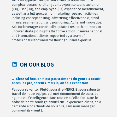
tailored approach and proven ability to solve the most
complex research challenges. Its expertise spans customer
(CX), user (UX), and employee (EX) experience measurement,
as well as a full spectrum of marketing research activities,
including concept testing, advertising effectiveness, brand
image, segmentation, and positioning. Agile and innovative,
Ad Hoc leverages continually updated research methods to
uncover strategic insights that drive action. It serves national
and international clients, supported by a team of
professionals renowned for their rigour and expertise.
ON OUR BLOG
Après 42 ans à bâtir Ad hoc recherche avec passion,
Michel Berne et Stéphan Harris amorcent une nouvelle
étape bien méritée : la retraite.
De leurs modestes appartements d’étudiants à une entreprise
de près de 90 employés devenue une référence dans son
domaine au Québec, leur parcours est remarquable. Mais au-
delà de la croissance, ils auront surtout bâti une culture
profondément humaine fondée sur la collaboration, la
bienveillance et le plaisir de travailler ensemble. Cette