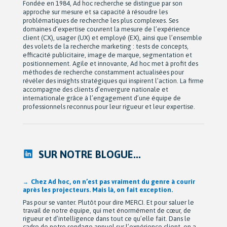
Fondée en 1984, Ad hoc recherche se distingue par son
approche sur mesure et sa capacité à résoudre les
problématiques de recherche les plus complexes. Ses
domaines d’expertise couvrent la mesure de l’expérience
client (CX), usager (UX) et employé (EX), ainsi que l’ensemble
des volets de la recherche marketing : tests de concepts,
efficacité publicitaire, image de marque, segmentation et
positionnement. Agile et innovante, Ad hoc met à profit des
méthodes de recherche constamment actualisées pour
révéler des insights stratégiques qui inspirent l’action. La firme
accompagne des clients d’envergure nationale et
internationale grâce à l’engagement d’une équipe de
professionnels reconnus pour leur rigueur et leur expertise.
SUR NOTRE BLOGUE...
Après 42 ans à bâtir Ad hoc recherche avec passion,
Michel Berne et Stéphan Harris amorcent une nouvelle
étape bien méritée : la retraite.
De leurs modestes appartements d’étudiants à une entreprise
de près de 90 employés devenue une référence dans son
domaine au Québec, leur parcours est remarquable. Mais au-