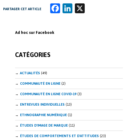
Fa
Li
X
PARTAGER CET ARTICLE
ce
n
b
k
Ad hoc sur Facebook
o
e
o
dI
CATÉGORIES
k
n
ACTUALITÉS
(49)
COMMUNAUTÉ EN LIGNE
(2)
COMMUNAUTÉ EN LIGNE COVID-19
(3)
ENTREVUES INDIVIDUELLES
(13)
ETHNOGRAPHIE NUMÉRIQUE
(1)
ÉTUDES D'IMAGE DE MARQUE
(11)
ÉTUDES DE COMPORTEMENTS ET D'ATTITUDES
(23)