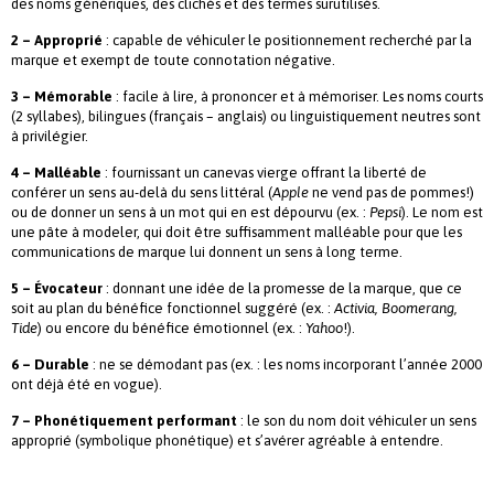
des noms génériques, des clichés et des termes surutilisés.
2 – Approprié
: capable de véhiculer le positionnement recherché par la
marque et exempt de toute connotation négative.
3 – Mémorable
: facile à lire, à prononcer et à mémoriser. Les noms courts
(2 syllabes), bilingues (français – anglais) ou linguistiquement neutres sont
à privilégier.
4 – Malléable
: fournissant un canevas vierge offrant la liberté de
conférer un sens au-delà du sens littéral (
Apple
ne vend pas de pommes!)
ou de donner un sens à un mot qui en est dépourvu (ex. :
Pepsi
). Le nom est
une pâte à modeler, qui doit être suffisamment malléable pour que les
communications de marque lui donnent un sens à long terme.
5 – Évocateur
: donnant une idée de la promesse de la marque, que ce
soit au plan du bénéfice fonctionnel suggéré (ex. :
Activia, Boomerang,
Tide
) ou encore du bénéfice émotionnel (ex. :
Yahoo
!).
6 – Durable
: ne se démodant pas (ex. : les noms incorporant l’année 2000
ont déjà été en vogue).
7 – Phonétiquement performant
: le son du nom doit véhiculer un sens
approprié (symbolique phonétique) et s’avérer agréable à entendre.