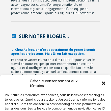
révéler des insights stratégiques qui inspirent l’action. La firme
accompagne des clients d’envergure nationale et
internationale grâce à l’engagement d’une équipe de
professionnels reconnus pour leur rigueur et leur expertise.
SUR NOTRE BLOGUE...
Après 42 ans à bâtir Ad hoc recherche avec passion,
Michel Berne et Stéphan Harris amorcent une nouvelle
étape bien méritée : la retraite.
De leurs modestes appartements d’étudiants à une entreprise
de près de 90 employés devenue une référence dans son
domaine au Québec, leur parcours est remarquable. Mais au-
delà de la croissance, ils auront surtout bâti une culture
profondément humaine fondée sur la collaboration, la
Gérer le consentement aux
bienveillance et le plaisir de travailler ensemble. Cette
témoins
transition a été amorcée […]
Pour offrir les meilleures expériences, nous utilisons des technologies
telles que les témoins pour stocker et/ou accéder aux informations des
appareils. Le fait de consentir à ces technologies nous permettra de
→ NOUS JOINDRE
→ CARRIÈRES
→ CONFIDENTIALITÉ
traiter des données telles que le comportement de navigation ou les ID