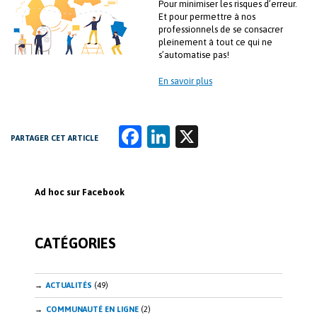
Pour minimiser les risques d’erreur.
Et pour permettre à nos
professionnels de se consacrer
pleinement à tout ce qui ne
s’automatise pas!
En savoir plus
Fa
Li
X
PARTAGER CET ARTICLE
ce
n
b
k
Ad hoc sur Facebook
o
e
o
dI
CATÉGORIES
k
n
ACTUALITÉS
(49)
COMMUNAUTÉ EN LIGNE
(2)