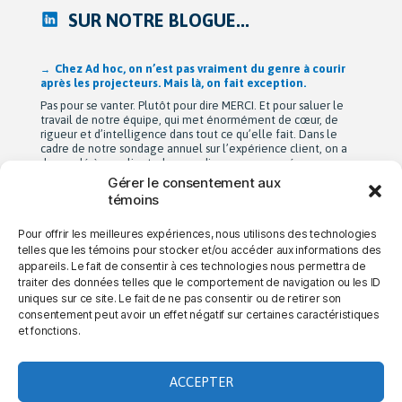
SUR NOTRE BLOGUE...
Après 42 ans à bâtir Ad hoc recherche avec passion,
Michel Berne et Stéphan Harris amorcent une nouvelle
étape bien méritée : la retraite.
De leurs modestes appartements d’étudiants à une entreprise
de près de 90 employés devenue une référence dans son
domaine au Québec, leur parcours est remarquable. Mais au-
delà de la croissance, ils auront surtout bâti une culture
profondément humaine fondée sur la collaboration, la
Gérer le consentement aux
bienveillance et le plaisir de travailler ensemble. Cette
témoins
transition a été amorcée […]
Pour offrir les meilleures expériences, nous utilisons des technologies
telles que les témoins pour stocker et/ou accéder aux informations des
appareils. Le fait de consentir à ces technologies nous permettra de
→ NOUS JOINDRE
→ CARRIÈRES
→ CONFIDENTIALITÉ
traiter des données telles que le comportement de navigation ou les ID
uniques sur ce site. Le fait de ne pas consentir ou de retirer son
consentement peut avoir un effet négatif sur certaines caractéristiques
et fonctions.
LA DIFFÉRENCE AD HOC
ACCEPTER