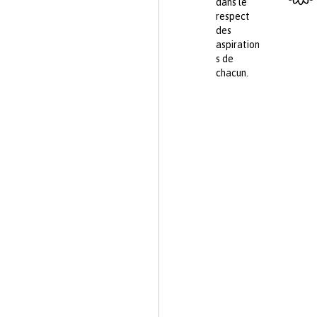
dans le
respect
des
aspiration
s de
chacun.