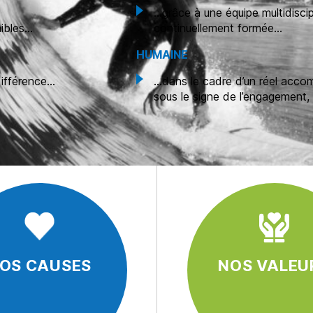
…grâce à une équipe multidiscip
nibles…
continuellement formée…
HUMAINE
différence…
…dans le cadre d’un réel acco
sous le signe de l’engagement, d
OS CAUSES
NOS VALEU