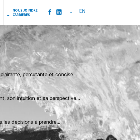
EN
→ NOUS JOINDRE
→
→ CARRIÈRES
éclairante, percutante et concise…
t, son intuition et sa perspective…
ns les décisions à prendre…