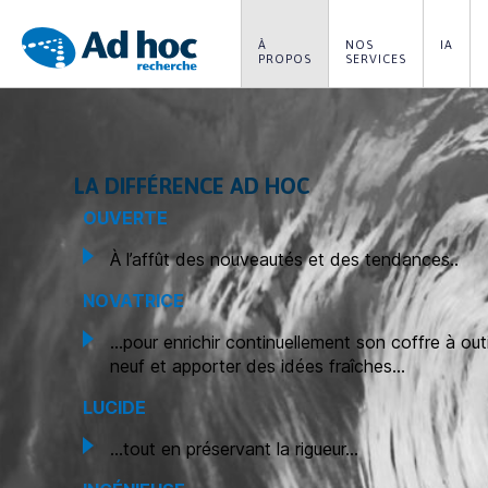
À 
NOS 
IA
PROPOS
SERVICES
Ad
Hoc
Recherche
LA DIFFÉRENCE AD HOC
OUVERTE
À l’affût des nouveautés et des tendances..
NOVATRICE
…pour enrichir continuellement son coffre à outi
neuf et apporter des idées fraîches…
LUCIDE
…tout en préservant la rigueur…