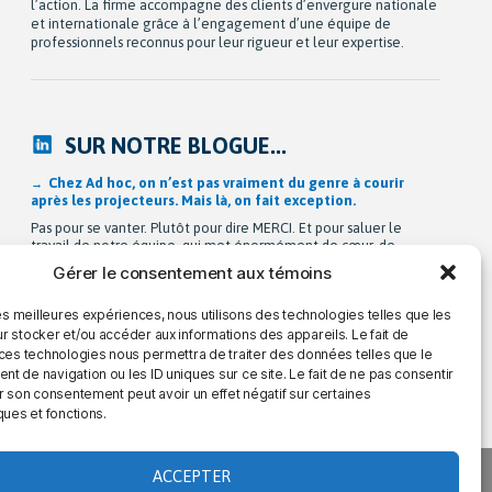
l’action. La firme accompagne des clients d’envergure nationale
et internationale grâce à l’engagement d’une équipe de
professionnels reconnus pour leur rigueur et leur expertise.
SUR NOTRE BLOGUE...
Après 42 ans à bâtir Ad hoc recherche avec passion,
Michel Berne et Stéphan Harris amorcent une nouvelle
étape bien méritée : la retraite.
De leurs modestes appartements d’étudiants à une entreprise
de près de 90 employés devenue une référence dans son
Gérer le consentement aux témoins
domaine au Québec, leur parcours est remarquable. Mais au-delà
de la croissance, ils auront surtout bâti une culture
les meilleures expériences, nous utilisons des technologies telles que les
profondément humaine fondée sur la collaboration, la
bienveillance et le plaisir de travailler ensemble. Cette
r stocker et/ou accéder aux informations des appareils. Le fait de
transition a été amorcée […]
 ces technologies nous permettra de traiter des données telles que le
 de navigation ou les ID uniques sur ce site. Le fait de ne pas consentir
r son consentement peut avoir un effet négatif sur certaines
ques et fonctions.
ACCEPTER