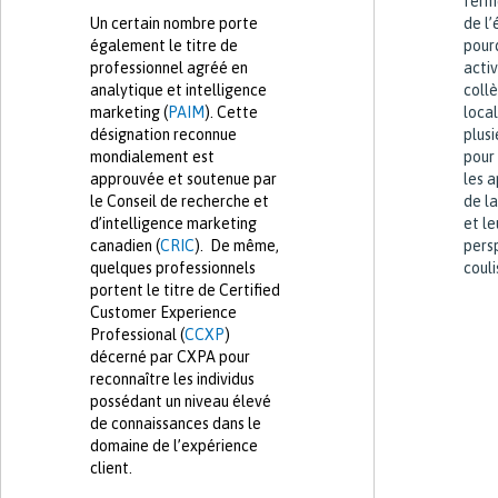
ferm
Un certain nombre porte
de l’
également le titre de
pour
professionnel agréé en
acti
analytique et intelligence
collè
marketing (
PAIM
). Cette
loca
désignation reconnue
plusi
mondialement est
pour
approuvée et soutenue par
les a
le Conseil de recherche et
de l
d’intelligence marketing
et l
canadien (
CRIC
). De même,
pers
quelques professionnels
couli
portent le titre de Certified
Customer Experience
Professional (
CCXP
)
décerné par CXPA pour
reconnaître les individus
possédant un niveau élevé
de connaissances dans le
domaine de l’expérience
client.