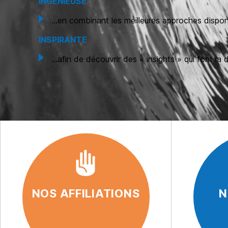
INGÉNIEUSE
…en combinant les meilleures approches dispo
INSPIRANTE
…afin de découvrir des « insights » qui font la 
NOS AFFILIATIONS
N