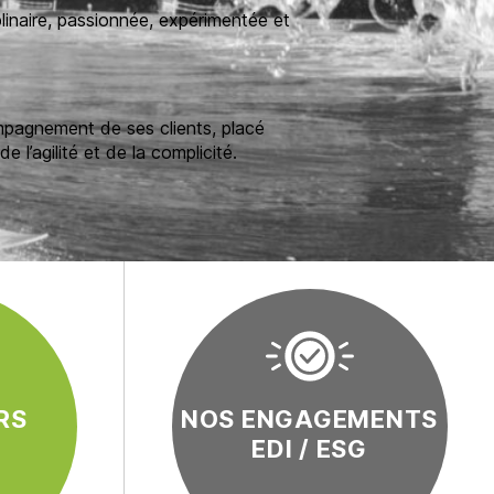
linaire, passionnée, expérimentée et
mpagnement de ses clients, placé
e l’agilité et de la complicité.
RS
NOS ENGAGEMENTS
EDI / ESG