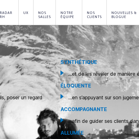
RADAR 
UX
NOS 
NOTRE 
NOS 
NOUVELLES & 
RH
SALLES
ÉQUIPE
CLIENTS
BLOGUE
SYNTHÉTIQUE
…et de les révéler de manière 
ÉLOQUENTE
ls, poser un regard
…en s’appuyant sur son jugemen
ACCOMPAGNANTE
…afin de guider ses clients da
ALLUMÉE