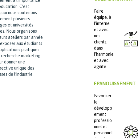
ement à l’importance
éducation. C’est
Faire
quoi nous soutenons
équipe, à
vement plusieurs
l’interne
ges et universités
et avec
les. Nous organisons
nos
eurs ateliers par année
clients,
 exposer aux étudiants
dans
pplications pratiques
l’harmonie
a recherche marketing
et avec
eur donner une
agilité.
pective unique des
sses de l’industrie.
ÉPANOUISSEMENT
Favoriser
le
développ
ement
professio
nnel et
personnel