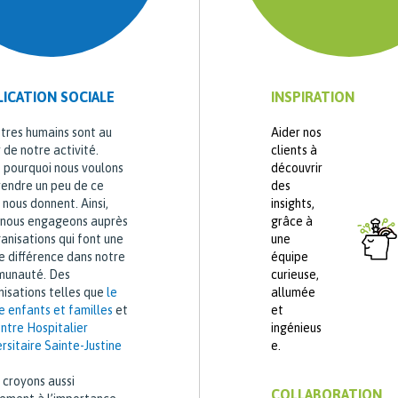
LICATION SOCIALE
INSPIRATION
êtres humains sont au
Aider nos
de notre activité.
clients à
t pourquoi nous voulons
découvrir
rendre un peu de ce
des
s nous donnent. Ainsi,
insights,
 nous engageons auprès
grâce à
anisations qui font une
une
e différence dans notre
équipe
unauté. Des
curieuse,
nisations telles que
le
allumée
e enfants et familles
et
et
ntre Hospitalier
ingénieus
rsitaire Sainte-Justine
e.
 croyons aussi
COLLABORATION