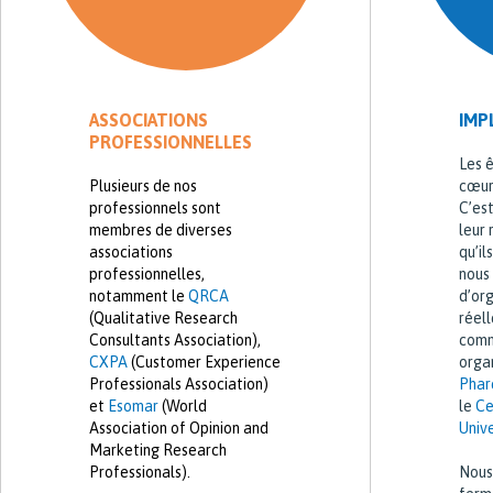
ASSOCIATIONS
IMP
PROFESSIONNELLES
Les 
Plusieurs de nos
cœur 
professionnels sont
C’es
membres de diverses
leur 
associations
qu’il
professionnelles,
nous
notamment le
QRCA
d’org
(Qualitative Research
réell
Consultants Association),
comm
CXPA
(Customer Experience
orga
Professionals Association)
Phar
et
Esomar
(World
le
Ce
Association of Opinion and
Unive
Marketing Research
Professionals).
Nous