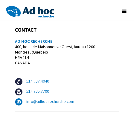
Ad
Hoc
CONTACT
Recherche
AD HOC RECHERCHE
400, boul. de Maisonneuve Ouest, bureau 1200
Montréal (Québec)
H3A 1L4
CANADA
514.937.4040
514.935.7700
info@adhoc-recherche.com