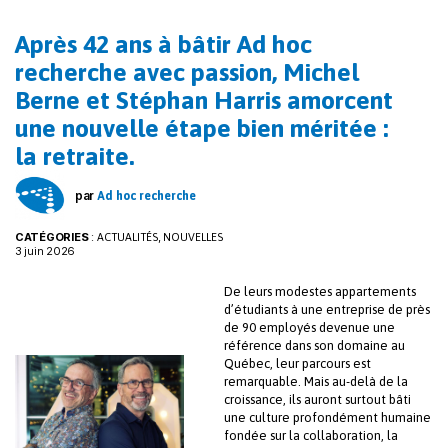
o
dI
k
n
Après 42 ans à bâtir Ad hoc
recherche avec passion, Michel
Berne et Stéphan Harris amorcent
une nouvelle étape bien méritée :
la retraite.
par
Ad hoc recherche
CATÉGORIES
:
,
ACTUALITÉS
NOUVELLES
3 juin 2026
De leurs modestes appartements
d’étudiants à une entreprise de près
de 90 employés devenue une
référence dans son domaine au
Québec, leur parcours est
remarquable. Mais au-delà de la
croissance, ils auront surtout bâti
une culture profondément humaine
fondée sur la collaboration, la