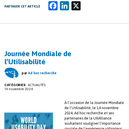
Fa
Li
X
PARTAGER CET ARTICLE
ce
n
b
k
o
e
o
dI
k
n
Journée Mondiale de
l’Utilisabilité
par
Ad hoc recherche
CATÉGORIES
:
ACTUALITÉS
14 novembre 2024
À l’occasion de la Journée Mondiale
de l’Utilisabilité, le 14 novembre
2024, Ad hoc recherche et ses
partenaires de la UXAlliance
souhaitent souligner l’importance
cruciale de l’expérience utilisateur