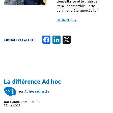
bienveillance et le plaisir de
travailler ensemble. Cette
transition a été amorcée […]
En savoir plus
Fa
Li
X
PARTAGER CET ARTICLE
ce
n
b
k
o
e
o
dI
k
n
La différence Ad hoc
par
Ad hoc recherche
CATÉGORIES
:
ACTUALITÉS
23 mai 2025