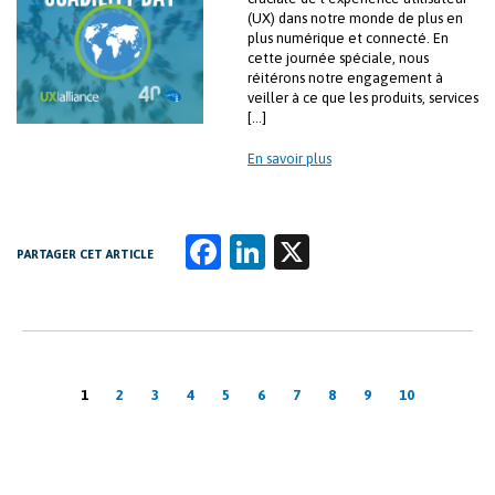
(UX) dans notre monde de plus en
plus numérique et connecté. En
cette journée spéciale, nous
réitérons notre engagement à
veiller à ce que les produits, services
[…]
En savoir plus
Fa
Li
X
PARTAGER CET ARTICLE
ce
n
b
k
o
e
Pagination
o
dI
1
2
3
4
5
6
7
8
9
10
k
n
des
publications