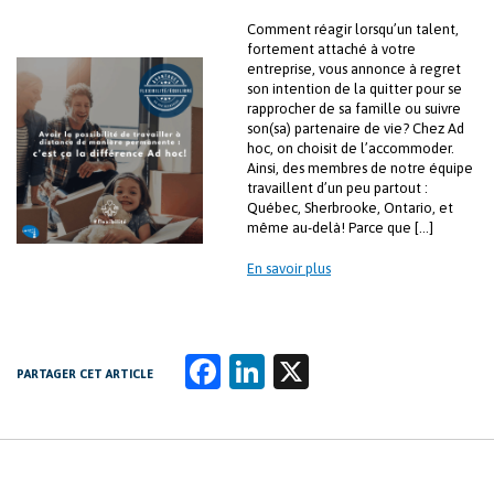
Comment réagir lorsqu’un talent,
fortement attaché à votre
entreprise, vous annonce à regret
son intention de la quitter pour se
rapprocher de sa famille ou suivre
son(sa) partenaire de vie? Chez Ad
hoc, on choisit de l’accommoder.
Ainsi, des membres de notre équipe
travaillent d’un peu partout :
Québec, Sherbrooke, Ontario, et
même au-delà! Parce que […]
En savoir plus
Fa
Li
X
PARTAGER CET ARTICLE
ce
n
b
k
o
e