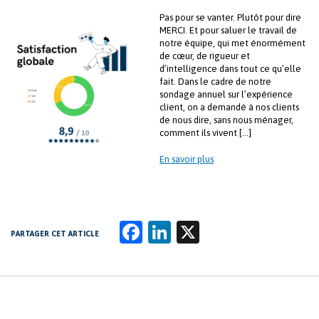
Pas pour se vanter. Plutôt pour dire
MERCI. Et pour saluer le travail de
notre équipe, qui met énormément
de cœur, de rigueur et
d’intelligence dans tout ce qu’elle
fait. Dans le cadre de notre
sondage annuel sur l’expérience
client, on a demandé à nos clients
de nous dire, sans nous ménager,
comment ils vivent […]
En savoir plus
Fa
Li
X
PARTAGER CET ARTICLE
ce
n
b
k
o
e