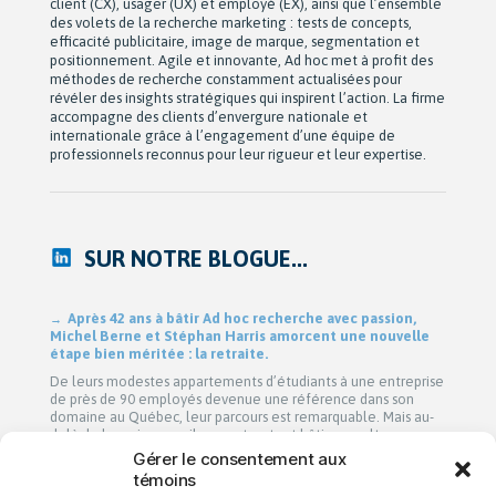
client (CX), usager (UX) et employé (EX), ainsi que l’ensemble
des volets de la recherche marketing : tests de concepts,
efficacité publicitaire, image de marque, segmentation et
positionnement. Agile et innovante, Ad hoc met à profit des
méthodes de recherche constamment actualisées pour
révéler des insights stratégiques qui inspirent l’action. La firme
accompagne des clients d’envergure nationale et
internationale grâce à l’engagement d’une équipe de
professionnels reconnus pour leur rigueur et leur expertise.
SUR NOTRE BLOGUE...
Après 42 ans à bâtir Ad hoc recherche avec passion,
Michel Berne et Stéphan Harris amorcent une nouvelle
étape bien méritée : la retraite.
De leurs modestes appartements d’étudiants à une entreprise
de près de 90 employés devenue une référence dans son
domaine au Québec, leur parcours est remarquable. Mais au-
delà de la croissance, ils auront surtout bâti une culture
profondément humaine fondée sur la collaboration, la
Gérer le consentement aux
bienveillance et le plaisir de travailler ensemble. Cette
témoins
transition a été amorcée […]