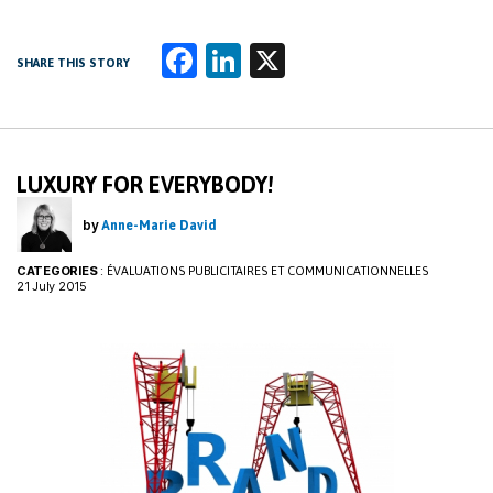
Fa
Li
X
SHARE THIS STORY
ce
n
b
k
o
e
LUXURY FOR EVERYBODY!
o
dI
k
n
by
Anne-Marie David
CATEGORIES
:
ÉVALUATIONS PUBLICITAIRES ET COMMUNICATIONNELLES
21 July 2015