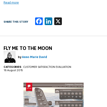
Read more
Fa
Li
X
SHARE THIS STORY
ce
n
b
k
o
e
FLY ME TO THE MOON
o
dI
k
n
by
Anne-Marie David
CATEGORIES
:
CUSTOMER SATISFACTION EVALUATION
18 August 2015