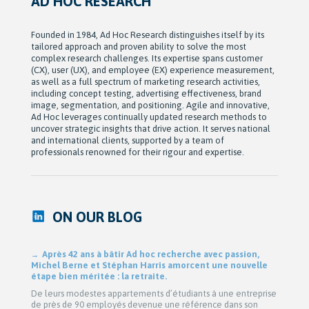
AD HOC RESEARCH
Founded in 1984, Ad Hoc Research distinguishes itself by its
tailored approach and proven ability to solve the most
complex research challenges. Its expertise spans customer
(CX), user (UX), and employee (EX) experience measurement,
as well as a full spectrum of marketing research activities,
including concept testing, advertising effectiveness, brand
image, segmentation, and positioning. Agile and innovative,
Ad Hoc leverages continually updated research methods to
uncover strategic insights that drive action. It serves national
and international clients, supported by a team of
professionals renowned for their rigour and expertise.
ON OUR BLOG
Après 42 ans à bâtir Ad hoc recherche avec passion,
Michel Berne et Stéphan Harris amorcent une nouvelle
étape bien méritée : la retraite.
De leurs modestes appartements d’étudiants à une entreprise
de près de 90 employés devenue une référence dans son