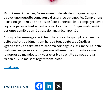
Malgré mes réticences, j’ai récemment décidé de « magasiner » pour
trouver une nouvelle compagnie d’assurance automobile. Comprenons-
nous bien, je ne suis en rien insatisfaite du service de la compagnie avec
laquelle je fais actuellement affaire. J’estime plutôt que ma loyauté
des onze dernières années est bien mal récompensée.
Alors que les messages télé, les pubs radio et les pamphlets dans ma
boîte aux lettres démontrent hors de tout doute les bénéfices
«grandioses » de faire affaire avec ma compagnie d’assurance, la lettre
préformatée qui m’est envoyée annuellement se contente de me
remercier de ma fidélité : « Vous êtes bien gentille de nous choisir
Madame! ». Je me sens légèrement idiote…
Read more
Fa
Li
X
SHARE THIS STORY
ce
n
b
k