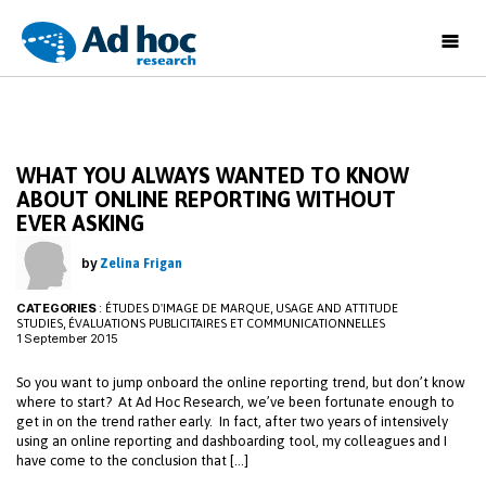
Ad
Hoc
Research
WHAT YOU ALWAYS WANTED TO KNOW
ABOUT ONLINE REPORTING WITHOUT
EVER ASKING
by
Zelina Frigan
CATEGORIES
:
,
ÉTUDES D'IMAGE DE MARQUE
USAGE AND ATTITUDE
,
STUDIES
ÉVALUATIONS PUBLICITAIRES ET COMMUNICATIONNELLES
1 September 2015
So you want to jump onboard the online reporting trend, but don’t know
where to start? At Ad Hoc Research, we’ve been fortunate enough to
get in on the trend rather early. In fact, after two years of intensively
using an online reporting and dashboarding tool, my colleagues and I
have come to the conclusion that […]