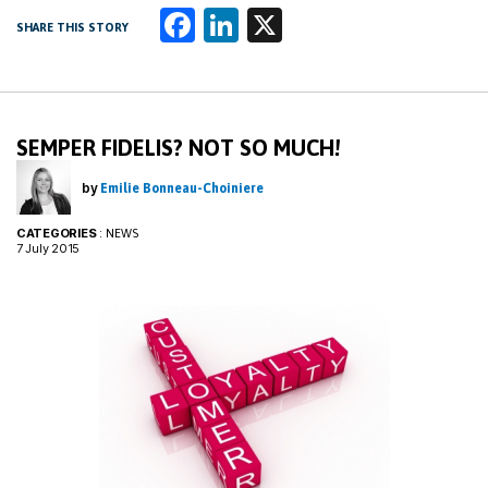
Fa
Li
X
SHARE THIS STORY
ce
n
b
k
o
e
SEMPER FIDELIS? NOT SO MUCH!
o
dI
k
n
by
Emilie Bonneau-Choiniere
CATEGORIES
:
NEWS
7 July 2015