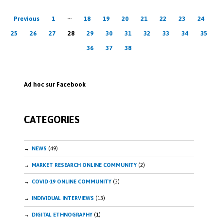
o
e
Posts
o
dI
…
Previous
1
18
19
20
21
22
23
24
k
n
pagination
25
26
27
28
29
30
31
32
33
34
35
36
37
38
Ad hoc sur Facebook
CATEGORIES
NEWS
(49)
MARKET RESEARCH ONLINE COMMUNITY
(2)
COVID-19 ONLINE COMMUNITY
(3)
INDIVIDUAL INTERVIEWS
(13)
DIGITAL ETHNOGRAPHY
(1)