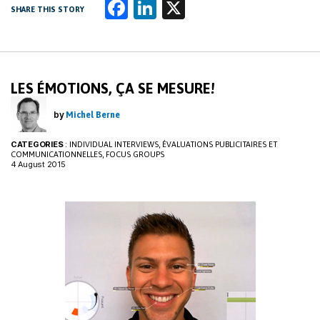
Fa
Li
X
SHARE THIS STORY
ce
n
b
k
o
e
LES ÉMOTIONS, ÇA SE MESURE!
o
dI
k
n
by
Michel Berne
CATEGORIES
:
,
INDIVIDUAL INTERVIEWS
ÉVALUATIONS PUBLICITAIRES ET
,
COMMUNICATIONNELLES
FOCUS GROUPS
4 August 2015