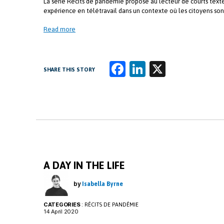
La série Récits de pandémie propose au lecteur de courts text
expérience en télétravail dans un contexte où les citoyens sont i
Read more
Fa
Li
X
SHARE THIS STORY
ce
n
b
k
o
e
o
dI
k
n
A DAY IN THE LIFE
by
Isabella Byrne
CATEGORIES
:
RÉCITS DE PANDÉMIE
14 April 2020