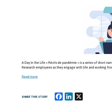
A Day in the Life » Récits de pandémie » is a series of short nar
Research employees as they engage with life and working fr
Read more
Fa
Li
X
SHARE THIS STORY
ce
n