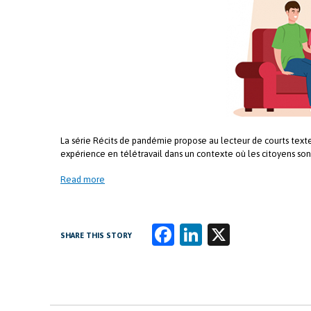
La série Récits de pandémie propose au lecteur de courts text
expérience en télétravail dans un contexte où les citoyens sont 
Read more
Fa
Li
X
SHARE THIS STORY
ce
n
b
k
o
e