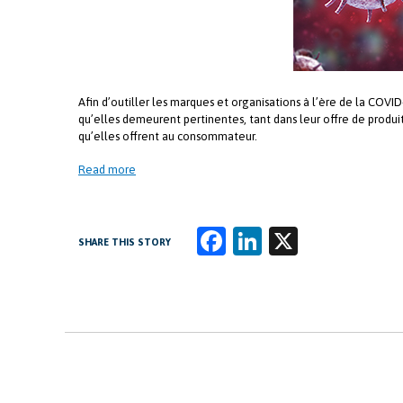
Afin d’outiller les marques et organisations à l’ère de la COVI
qu’elles demeurent pertinentes, tant dans leur offre de produi
qu’elles offrent au consommateur.
Read more
Fa
Li
X
SHARE THIS STORY
ce
n
b
k
o
e
o
dI
k
n