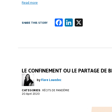
Read more
Fa
Li
X
SHARE THIS STORY
ce
n
b
k
o
e
o
dI
k
n
LE CONFINEMENT OU LE PARTAGE DE B
by
Flore Louedec
CATEGORIES
:
RÉCITS DE PANDÉMIE
20 April 2020