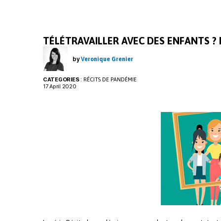
o
dI
k
n
TÉLÉTRAVAILLER AVEC DES ENFANTS ? P
by
Veronique Grenier
CATEGORIES
:
RÉCITS DE PANDÉMIE
17 April 2020