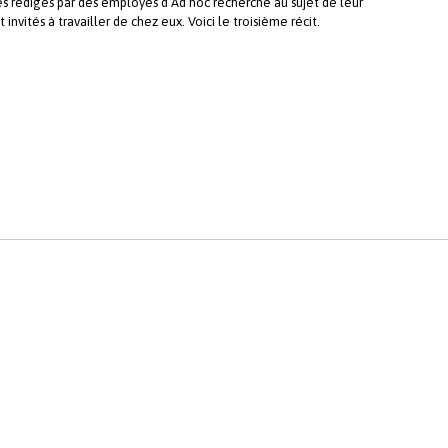
es rédigés par des employés d’Ad hoc recherche au sujet de leur
nvités à travailler de chez eux. Voici le troisième récit.