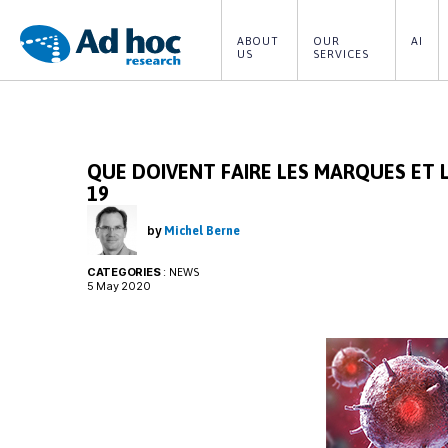
ABOUT 
OUR 
AI
US
SERVICES
Ad
Hoc
QUE DOIVENT FAIRE LES MARQUES ET L
Research
19
by
Michel Berne
CATEGORIES
:
NEWS
5 May 2020