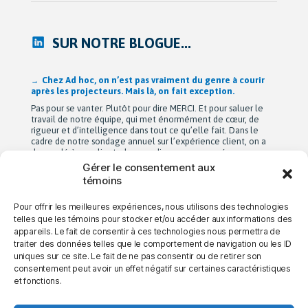
SUR NOTRE BLOGUE...
Après 42 ans à bâtir Ad hoc recherche avec passion,
Michel Berne et Stéphan Harris amorcent une nouvelle
étape bien méritée : la retraite.
De leurs modestes appartements d’étudiants à une entreprise
de près de 90 employés devenue une référence dans son
domaine au Québec, leur parcours est remarquable. Mais au-
delà de la croissance, ils auront surtout bâti une culture
profondément humaine fondée sur la collaboration, la
Gérer le consentement aux
bienveillance et le plaisir de travailler ensemble. Cette
témoins
transition a été amorcée […]
Pour offrir les meilleures expériences, nous utilisons des technologies
telles que les témoins pour stocker et/ou accéder aux informations des
appareils. Le fait de consentir à ces technologies nous permettra de
→ NOUS JOINDRE
→ CARRIÈRES
→ CONFIDENTIALITÉ
traiter des données telles que le comportement de navigation ou les ID
uniques sur ce site. Le fait de ne pas consentir ou de retirer son
consentement peut avoir un effet négatif sur certaines caractéristiques
et fonctions.