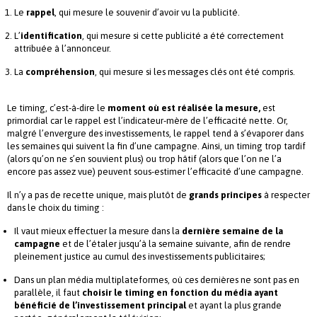
Le
rappel
, qui mesure le souvenir d’avoir vu la publicité.
L’
identification
, qui mesure si cette publicité a été correctement
attribuée à l’annonceur.
La
compréhension
, qui mesure si les messages clés ont été compris.
Le timing, c’est-à-dire le
moment où est réalisée la mesure,
est
primordial car le rappel est l’indicateur-mère de l’efficacité nette. Or,
malgré l’envergure des investissements, le rappel tend à s’évaporer dans
les semaines qui suivent la fin d’une campagne. Ainsi, un timing trop tardif
(alors qu’on ne s’en souvient plus) ou trop hâtif (alors que l’on ne l’a
encore pas assez vue) peuvent sous-estimer l’efficacité d’une campagne.
Il n’y a pas de recette unique, mais plutôt de
grands principes
à respecter
dans le choix du timing :
Il vaut mieux effectuer la mesure dans la
dernière semaine de la
campagne
et de l’étaler jusqu’à la semaine suivante, afin de rendre
pleinement justice au cumul des investissements publicitaires;
Dans un plan média multiplateformes, où ces dernières ne sont pas en
parallèle, il faut
choisir le timing en fonction du média ayant
bénéficié de l’investissement principal
et ayant la plus grande