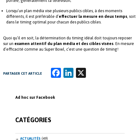
portée, généralement la télévision;
Lorsqu’un plan média vise plusieurs publics cibles, à des moments
différents, il est préférable d’
effectuer la mesure en deux temps
, soit
dans le timing optimal pour chacun des publics cibles.
Quoi qu’il en soit, la détermination du timing idéal doit toujours reposer
sur un
examen attentif du plan média et des cibles visées
. En mesure
d’efficacité comme au Super Bowl, c’est une question de timing!
Fa
Li
X
PARTAGER CET ARTICLE
ce
n
b
k
Ad hoc sur Facebook
o
e
o
dI
CATÉGORIES
k
n
ACTUALITÉS
(49)