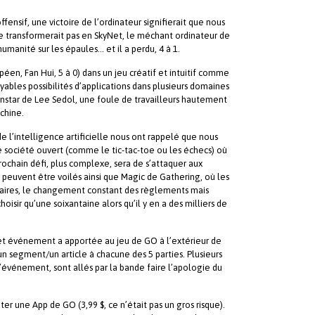
ensif, une victoire de l’ordinateur signifierait que nous
 se transformerait pas en SkyNet, le méchant ordinateur de
umanité sur les épaules… et il a perdu, 4 à 1.
en, Fan Hui, 5 à 0) dans un jeu créatif et intuitif comme
ables possibilités d’applications dans plusieurs domaines
l’instar de Lee Sedol, une foule de travailleurs hautement
chine.
 l’intelligence artificielle nous ont rappelé que nous
e société ouvert (comme le tic-tac-toe ou les échecs) où
rochain défi, plus complexe, sera de s’attaquer aux
peuvent être voilés ainsi que Magic de Gathering, où les
rsaires, le changement constant des règlements mais
isir qu’une soixantaine alors qu’il y en a des milliers de
e cet événement a apportée au jeu de GO à l’extérieur de
un segment/un article à chacune des 5 parties. Plusieurs
 l’événement, sont allés par la bande faire l’apologie du
r une App de GO (3,99 $, ce n’était pas un gros risque).