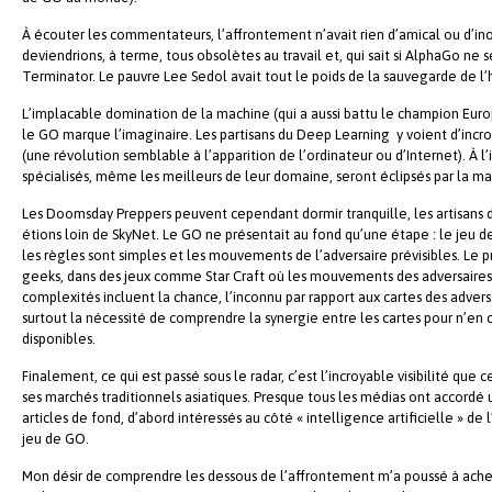
À écouter les commentateurs, l’affrontement n’avait rien d’amical ou d’inoff
deviendrions, à terme, tous obsolètes au travail et, qui sait si AlphaGo ne
Terminator. Le pauvre Lee Sedol avait tout le poids de la sauvegarde de l’h
L’implacable domination de la machine (qui a aussi battu le champion Europé
le GO marque l’imaginaire. Les partisans du Deep Learning y voient d’incroy
(une révolution semblable à l’apparition de l’ordinateur ou d’Internet). À 
spécialisés, même les meilleurs de leur domaine, seront éclipsés par la ma
Les Doomsday Preppers peuvent cependant dormir tranquille, les artisans de
étions loin de SkyNet. Le GO ne présentait au fond qu’une étape : le jeu d
les règles sont simples et les mouvements de l’adversaire prévisibles. Le p
geeks, dans des jeux comme Star Craft où les mouvements des adversaires 
complexités incluent la chance, l’inconnu par rapport aux cartes des adve
surtout la nécessité de comprendre la synergie entre les cartes pour n’en cho
disponibles.
Finalement, ce qui est passé sous le radar, c’est l’incroyable visibilité qu
ses marchés traditionnels asiatiques. Presque tous les médias ont accordé 
articles de fond, d’abord intéressés au côté « intelligence artificielle » de
jeu de GO.
Mon désir de comprendre les dessous de l’affrontement m’a poussé à achete