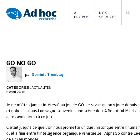
À 
NOS 
IA
PROPOS
SERVICES
Ad
Hoc
Recherche
GO NO GO
par
Dominic Tremblay
CATÉGORIES
:
ACTUALITÉS
5 avril 2016
Je ne m’étais jamais intéressé au jeu de GO. Je savais qu’on y joue depuis p
et noires. J’ai aussi un vague souvenir d’une scène de « A Beautiful Mind »
après avoir perdu à ce jeu.
C’était jusqu’à ce que l’on nous promette un duel historique entre l’huma
duel à finir entre l’intelligence organique vs virtuelle : AlphaGo contre L
de GO au monde).