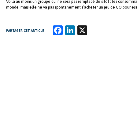
Voilà au moins un groupe qui ne sera pas remplacé de sitôt : les consomm
monde, mais elle ne va pas spontanément s’acheter un jeu de GO pour ess
Fa
Li
X
PARTAGER CET ARTICLE
ce
n
b
k
o
e
o
dI
k
n