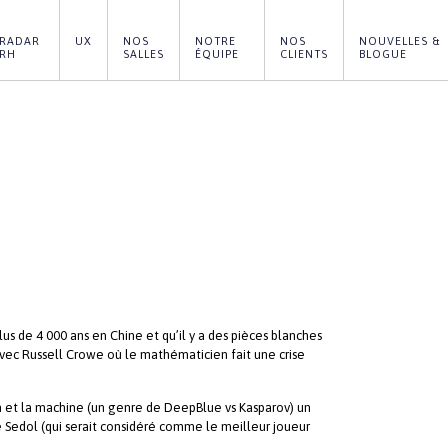
RADAR 
UX
NOS 
NOTRE 
NOS 
NOUVELLES & 
RH
SALLES
ÉQUIPE
CLIENTS
BLOGUE
lus de 4 000 ans en Chine et qu’il y a des pièces blanches
 avec Russell Crowe où le mathématicien fait une crise
in et la machine (un genre de DeepBlue vs Kasparov) un
ee Sedol (qui serait considéré comme le meilleur joueur