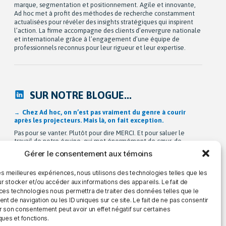
marque, segmentation et positionnement. Agile et innovante,
Ad hoc met à profit des méthodes de recherche constamment
actualisées pour révéler des insights stratégiques qui inspirent
l’action. La firme accompagne des clients d’envergure nationale
et internationale grâce à l’engagement d’une équipe de
professionnels reconnus pour leur rigueur et leur expertise.
SUR NOTRE BLOGUE...
Chez Ad hoc, on n’est pas vraiment du genre à courir
après les projecteurs. Mais là, on fait exception.
Pas pour se vanter. Plutôt pour dire MERCI. Et pour saluer le
travail de notre équipe, qui met énormément de cœur, de
rigueur et d’intelligence dans tout ce qu’elle fait. Dans le cadre
Gérer le consentement aux témoins
de notre sondage annuel sur l’expérience client, on a demandé
à nos clients de nous dire, sans nous ménager, comment ils
les meilleures expériences, nous utilisons des technologies telles que les
vivent […]
r stocker et/ou accéder aux informations des appareils. Le fait de
 ces technologies nous permettra de traiter des données telles que le
 de navigation ou les ID uniques sur ce site. Le fait de ne pas consentir
r son consentement peut avoir un effet négatif sur certaines
ques et fonctions.