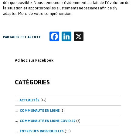
dès que possible. Nous demeurons évidemment au fait de l’évolution de
la situation et apporterons les ajustements nécessaires afin de s’y
adapter. Merci de votre compréhension.
Fa
Li
X
PARTAGER CET ARTICLE
ce
n
b
k
Ad hoc sur Facebook
o
e
o
dI
CATÉGORIES
k
n
ACTUALITÉS
(49)
COMMUNAUTÉ EN LIGNE
(2)
COMMUNAUTÉ EN LIGNE COVID-19
(3)
ENTREVUES INDIVIDUELLES
(13)