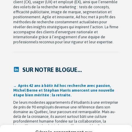
client (CX), usager (UX) et employé (EX), ainsi que l’ensemble
des volets de la recherche marketing : tests de concepts,
efficacité publicitaire, image de marque, segmentation et
positionnement. Agile et innovante, Ad hoc met à profit des
méthodes de recherche constamment actualisées pour
révéler des insights stratégiques qui inspirent l’action. La firme
accompagne des clients d’envergure nationale et
internationale grâce à l’engagement d’une équipe de
professionnels reconnus pour leur rigueur et leur expertise.
SUR NOTRE BLOGUE...
Après 42 ans à bâtir Ad hoc recherche avec passion,
Michel Berne et Stéphan Harris amorcent une nouvelle
étape bien méritée : la retraite.
De leurs modestes appartements d’étudiants à une entreprise
de près de 90 employés devenue une référence dans son
domaine au Québec, leur parcours est remarquable. Mais au-
delà de la croissance, ils auront surtout bâti une culture
profondément humaine fondée sur la collaboration, la
bienveillance et le plaisir de travailler ensemble. Cette
transition a été amorcée […]