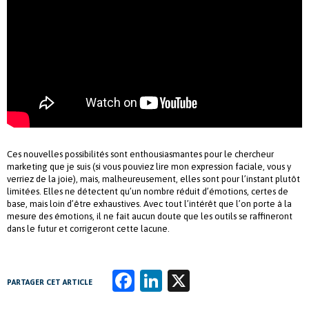
Ces nouvelles possibilités sont enthousiasmantes pour le chercheur
marketing que je suis (si vous pouviez lire mon expression faciale, vous y
verriez de la joie), mais, malheureusement, elles sont pour l’instant plutôt
limitées. Elles ne détectent qu’un nombre réduit d’émotions, certes de
base, mais loin d’être exhaustives. Avec tout l’intérêt que l’on porte à la
mesure des émotions, il ne fait aucun doute que les outils se raffineront
dans le futur et corrigeront cette lacune.
Fa
Li
X
PARTAGER CET ARTICLE
ce
n