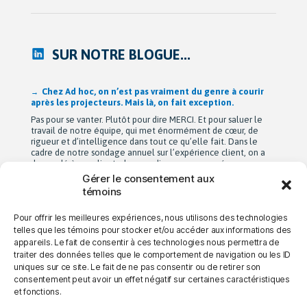
SUR NOTRE BLOGUE...
Après 42 ans à bâtir Ad hoc recherche avec passion,
Michel Berne et Stéphan Harris amorcent une nouvelle
étape bien méritée : la retraite.
De leurs modestes appartements d’étudiants à une entreprise
de près de 90 employés devenue une référence dans son
domaine au Québec, leur parcours est remarquable. Mais au-
delà de la croissance, ils auront surtout bâti une culture
profondément humaine fondée sur la collaboration, la
Gérer le consentement aux
bienveillance et le plaisir de travailler ensemble. Cette
témoins
transition a été amorcée […]
Pour offrir les meilleures expériences, nous utilisons des technologies
telles que les témoins pour stocker et/ou accéder aux informations des
appareils. Le fait de consentir à ces technologies nous permettra de
→ NOUS JOINDRE
→ CARRIÈRES
→ CONFIDENTIALITÉ
traiter des données telles que le comportement de navigation ou les ID
uniques sur ce site. Le fait de ne pas consentir ou de retirer son
consentement peut avoir un effet négatif sur certaines caractéristiques
et fonctions.