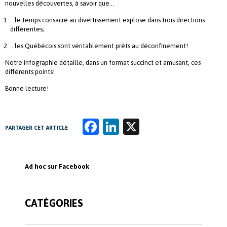
nouvelles découvertes, à savoir que…
…le temps consacré au divertissement explose dans trois directions
différentes;
…les Québécois sont véritablement prêts au déconfinement!
Notre infographie détaille, dans un format succinct et amusant, ces
différents points!
Bonne lecture!
Fa
Li
X
PARTAGER CET ARTICLE
ce
n
b
k
Ad hoc sur Facebook
o
e
o
dI
CATÉGORIES
k
n