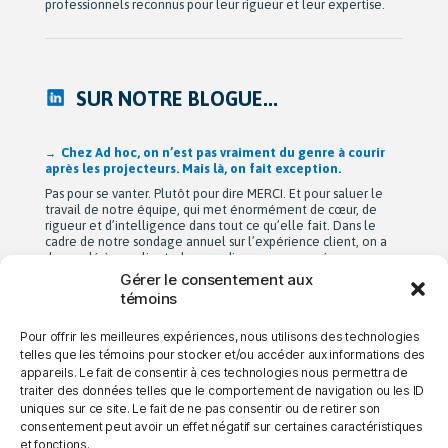
professionnels reconnus pour leur rigueur et leur expertise.
SUR NOTRE BLOGUE...
Après 42 ans à bâtir Ad hoc recherche avec passion,
Michel Berne et Stéphan Harris amorcent une nouvelle
étape bien méritée : la retraite.
De leurs modestes appartements d’étudiants à une entreprise
de près de 90 employés devenue une référence dans son
domaine au Québec, leur parcours est remarquable. Mais au-
delà de la croissance, ils auront surtout bâti une culture
profondément humaine fondée sur la collaboration, la
Gérer le consentement aux
bienveillance et le plaisir de travailler ensemble. Cette
témoins
transition a été amorcée […]
Pour offrir les meilleures expériences, nous utilisons des technologies
telles que les témoins pour stocker et/ou accéder aux informations des
appareils. Le fait de consentir à ces technologies nous permettra de
→ NOUS JOINDRE
→ CARRIÈRES
→ CONFIDENTIALITÉ
traiter des données telles que le comportement de navigation ou les ID
uniques sur ce site. Le fait de ne pas consentir ou de retirer son
consentement peut avoir un effet négatif sur certaines caractéristiques
et fonctions.