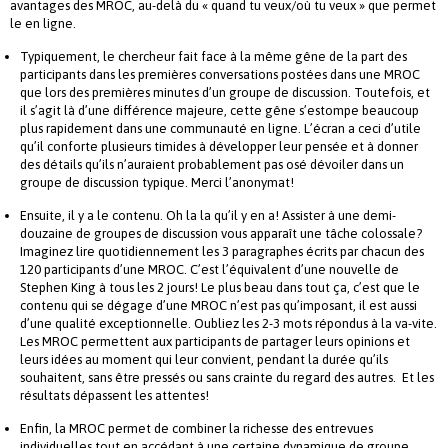
avantages des MROC, au-delà du « quand tu veux/où tu veux » que permet
le en ligne.
Typiquement, le chercheur fait face à la même gêne de la part des
participants dans les premières conversations postées dans une MROC
que lors des premières minutes d’un groupe de discussion. Toutefois, et
il s’agit là d’une différence majeure, cette gêne s’estompe beaucoup
plus rapidement dans une communauté en ligne. L’écran a ceci d’utile
qu’il conforte plusieurs timides à développer leur pensée et à donner
des détails qu’ils n’auraient probablement pas osé dévoiler dans un
groupe de discussion typique. Merci l’anonymat!
Ensuite, il y a le contenu. Oh la la qu’il y en a! Assister à une demi-
douzaine de groupes de discussion vous apparaît une tâche colossale?
Imaginez lire quotidiennement les 3 paragraphes écrits par chacun des
120 participants d’une MROC. C’est l’équivalent d’une nouvelle de
Stephen King à tous les 2 jours! Le plus beau dans tout ça, c’est que le
contenu qui se dégage d’une MROC n’est pas qu’imposant, il est aussi
d’une qualité exceptionnelle. Oubliez les 2-3 mots répondus à la va-vite.
Les MROC permettent aux participants de partager leurs opinions et
leurs idées au moment qui leur convient, pendant la durée qu’ils
souhaitent, sans être pressés ou sans crainte du regard des autres. Et les
résultats dépassent les attentes!
Enfin, la MROC permet de combiner la richesse des entrevues
individuelles tout en accédant à une certaine dynamique de groupe.