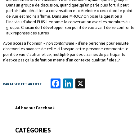
Dans un groupe de discussion, quand quelqu’un parle plus fort, il peut
parfois faire dérailler la conversation et « éteindre » ceux dont le point
de vue est moins affirmé. Dans une MROC? On pose la question à
l’individu d’abord PUIS il entame la conversation avec les membres du
groupe. Chacun doit développer son point de vue avant de se confronter
aux réponses des autres.
Avoir accès à l’opinion
« non contaminée »
d’une personne pour ensuite
observer les nuances de celle-ci lorsque cette personne commente le
point de vue d’autrui, et ce, multiplié par des dizaines de participants,
n’est-ce pas ça la définition même d’un contexte qualitatif idéal?
Fa
Li
X
PARTAGER CET ARTICLE
ce
n
b
k
Ad hoc sur Facebook
o
e
o
dI
CATÉGORIES
k
n