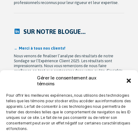
professionnels reconnus pour leur rigueur et leur expertise.
SUR NOTRE BLOGUE...
Merci à tous nos clients!
Nous venons de finaliser l’analyse des résultats de notre
Sondage sur l’Expérience Client 2025. Les résultats sont
impressionnants. Nous vous remercions de nous faire
confiance en tant que partenaires dans votre quête d’insights.
Et pour ceux qui ne sont pas encore nos clients, n’hésitez pas à
Gérer le consentement aux
communiquer avec nous
!
témoins
Pour offrir les meilleures expériences, nous utilisons des technologies
telles que les témoins pour stocker et/ou accéder aux informations des
→ NOUS JOINDRE
→ CARRIÈRES
→ CONFIDENTIALITÉ
appareils. Le fait de consentir à ces technologies nous permettra de
traiter des données telles que le comportement de navigation ou les ID
uniques sur ce site. Le fait de ne pas consentir ou de retirer son
consentement peut avoir un effet négatif sur certaines caractéristiques
et fonctions.