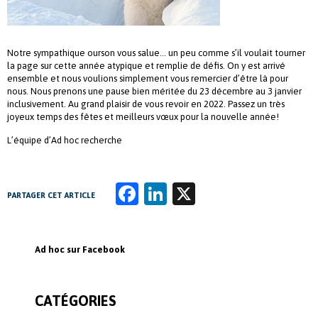
Notre sympathique ourson vous salue… un peu comme s’il voulait tourner
la page sur cette année atypique et remplie de défis. On y est arrivé
ensemble et nous voulions simplement vous remercier d’être là pour
nous. Nous prenons une pause bien méritée du 23 décembre au 3 janvier
inclusivement. Au grand plaisir de vous revoir en 2022. Passez un très
joyeux temps des fêtes et meilleurs vœux pour la nouvelle année!
L’équipe d’Ad hoc recherche
Fa
Li
X
PARTAGER CET ARTICLE
ce
n
b
k
Ad hoc sur Facebook
o
e
o
dI
CATÉGORIES
k
n