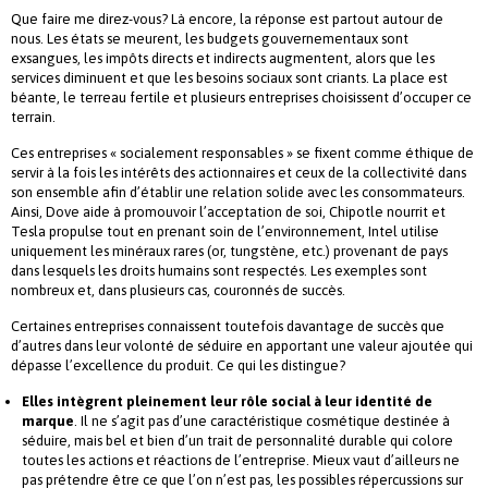
Que faire me direz-vous? Là encore, la réponse est partout autour de
nous. Les états se meurent, les budgets gouvernementaux sont
exsangues, les impôts directs et indirects augmentent, alors que les
services diminuent et que les besoins sociaux sont criants. La place est
béante, le terreau fertile et plusieurs entreprises choisissent d’occuper ce
terrain.
Ces entreprises « socialement responsables » se fixent comme éthique de
servir à la fois les intérêts des actionnaires et ceux de la collectivité dans
son ensemble afin d’établir une relation solide avec les consommateurs.
Ainsi, Dove aide à promouvoir l’acceptation de soi, Chipotle nourrit et
Tesla propulse tout en prenant soin de l’environnement, Intel utilise
uniquement les minéraux rares (or, tungstène, etc.) provenant de pays
dans lesquels les droits humains sont respectés. Les exemples sont
nombreux et, dans plusieurs cas, couronnés de succès.
Certaines entreprises connaissent toutefois davantage de succès que
d’autres dans leur volonté de séduire en apportant une valeur ajoutée qui
dépasse l’excellence du produit. Ce qui les distingue?
Elles intègrent pleinement leur rôle social à leur identité de
marque
. Il ne s’agit pas d’une caractéristique cosmétique destinée à
séduire, mais bel et bien d’un trait de personnalité durable qui colore
toutes les actions et réactions de l’entreprise. Mieux vaut d’ailleurs ne
pas prétendre être ce que l’on n’est pas, les possibles répercussions sur