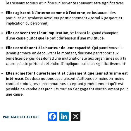
les réseaux sociaux et in fine sur les ventes peuvent être significatives.
Elles agissent à l’interne comme à l’externe
, en instaurant des
pratiques en symbiose avec leur positionnement « social » (respect et
implication du personnel).
Elles concentrent leur implication
, se faisant le grand champion
d’une cause plutôt que le petit défenseur d’une multitude.
Elles contribuent à la hauteur de leur capacité
. Qui parmi vous n’a
jamais grimacé en découvrant le montant, dérisoire par rapport aux
bénéfices perçus, des dons d’une multinationale aux organismes ou à la
cause qu’elle prétend défendre. S’impliquer oui, mais significativement!
Elles admettent ouvertement et clairement que leur altruisme est
intéressé
. Ces deux notions apparaissent d’ailleurs de moins en moins
contradictoires, les consommateurs acceptant généralement qu’il est
possible de vendre des produits tout en s’engageant véritablement pour
une cause.
Fa
Li
X
PARTAGER CET ARTICLE
ce
n