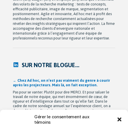
des volets de la recherche marketing : tests de concepts,
efficacité publicitaire, image de marque, segmentation et
positionnement. Agile et innovante, Ad hoc met à profit des
méthodes de recherche constamment actualisées pour
révéler des insights stratégiques qui inspirent l’action. La firme
accompagne des clients d’envergure nationale et
internationale grâce à l’engagement d’une équipe de
professionnels reconnus pour leur rigueur et leur expertise.
SUR NOTRE BLOGUE...
Après 42 ans à bâtir Ad hoc recherche avec passion,
Michel Berne et Stéphan Harris amorcent une nouvelle
étape bien méritée : la retraite.
De leurs modestes appartements d’étudiants à une entreprise
de près de 90 employés devenue une référence dans son
domaine au Québec, leur parcours est remarquable. Mais au-
delà de la croissance, ils auront surtout bâti une culture
profondément humaine fondée sur la collaboration, la
Gérer le consentement aux
bienveillance et le plaisir de travailler ensemble. Cette
témoins
transition a été amorcée […]