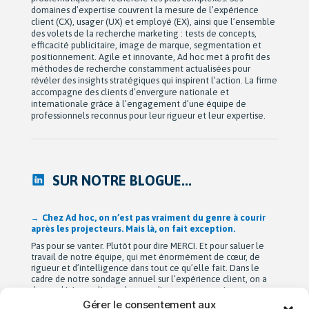
domaines d’expertise couvrent la mesure de l’expérience
client (CX), usager (UX) et employé (EX), ainsi que l’ensemble
des volets de la recherche marketing : tests de concepts,
efficacité publicitaire, image de marque, segmentation et
positionnement. Agile et innovante, Ad hoc met à profit des
méthodes de recherche constamment actualisées pour
révéler des insights stratégiques qui inspirent l’action. La firme
accompagne des clients d’envergure nationale et
internationale grâce à l’engagement d’une équipe de
professionnels reconnus pour leur rigueur et leur expertise.
SUR NOTRE BLOGUE...
Après 42 ans à bâtir Ad hoc recherche avec passion,
Michel Berne et Stéphan Harris amorcent une nouvelle
étape bien méritée : la retraite.
De leurs modestes appartements d’étudiants à une entreprise
de près de 90 employés devenue une référence dans son
domaine au Québec, leur parcours est remarquable. Mais au-
delà de la croissance, ils auront surtout bâti une culture
profondément humaine fondée sur la collaboration, la
Gérer le consentement aux