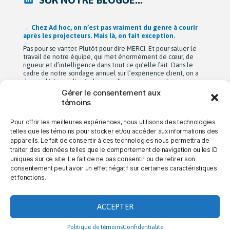
Après 42 ans à bâtir Ad hoc recherche avec passion,
Michel Berne et Stéphan Harris amorcent une nouvelle
étape bien méritée : la retraite.
De leurs modestes appartements d’étudiants à une entreprise
de près de 90 employés devenue une référence dans son
domaine au Québec, leur parcours est remarquable. Mais au-
delà de la croissance, ils auront surtout bâti une culture
profondément humaine fondée sur la collaboration, la
Gérer le consentement aux
bienveillance et le plaisir de travailler ensemble. Cette
témoins
transition a été amorcée […]
Pour offrir les meilleures expériences, nous utilisons des technologies
telles que les témoins pour stocker et/ou accéder aux informations des
appareils. Le fait de consentir à ces technologies nous permettra de
→ NOUS JOINDRE
→ CARRIÈRES
→ CONFIDENTIALITÉ
traiter des données telles que le comportement de navigation ou les ID
uniques sur ce site. Le fait de ne pas consentir ou de retirer son
consentement peut avoir un effet négatif sur certaines caractéristiques
et fonctions.
LA DIFFÉRENCE AD HOC
ACCEPTER
Politique de témoins
Confidentialite