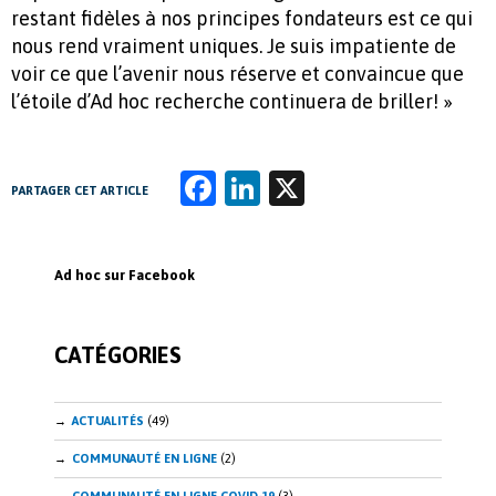
restant fidèles à nos principes fondateurs est ce qui
nous rend vraiment uniques. Je suis impatiente de
voir ce que l’avenir nous réserve et convaincue que
l’étoile d’Ad hoc recherche continuera de briller! »
Fa
Li
X
PARTAGER CET ARTICLE
ce
n
b
k
Ad hoc sur Facebook
o
e
o
dI
CATÉGORIES
k
n
ACTUALITÉS
(49)
COMMUNAUTÉ EN LIGNE
(2)