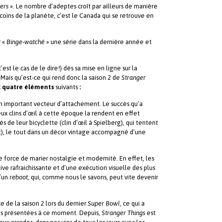
ers »
. Le nombre d’adeptes croît par ailleurs de manière
oins de la planète, c’est le Canada qui se retrouve en
r «
Binge-watché
» une série dans la dernière année et
est le cas de le dire!) dès sa mise en ligne sur la
 Mais qu’est-ce qui rend donc la saison 2 de
Stranger
x
quatre éléments
suivants
:
 important vecteur d’attachement. Le succès qu’a
ux clins d’œil à cette époque la rendent en effet
és de leur bicyclette (clin d’œil à Spielberg), qui tentent
t), le tout dans un décor vintage accompagné d’une
 de force de marier nostalgie et modernité. En effet, les
ve rafraichissante et d’une exécution visuelle des plus
’un
reboot
, qui, comme nous le savons, peut vite devenir
 de la saison 2 lors du dernier
Super Bowl
, ce qui a
ités présentées à ce moment. Depuis,
Stranger Things
est