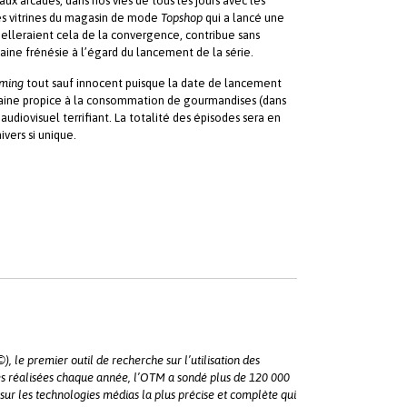
x arcades, dans nos vies de tous les jours avec les
es vitrines du magasin de mode
Topshop
qui a lancé une
pelleraient cela de la convergence, contribue sans
aine frénésie à l’égard du lancement de la série.
iming
tout sauf innocent puisque la date de lancement
aine propice à la consommation de gourmandises (dans
udiovisuel terrifiant. La totalité des épisodes sera en
vers si unique.
le premier outil de recherche sur l’utilisation des
s réalisées chaque année, l’OTM a sondé plus de 120 000
 sur les technologies médias la plus précise et complète qui