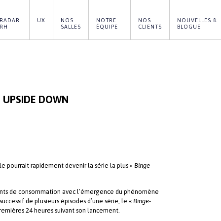
RADAR 
UX
NOS 
NOTRE 
NOS 
NOUVELLES & 
RH
SALLES
ÉQUIPE
CLIENTS
BLOGUE
E UPSIDE DOWN
lle pourrait rapidement devenir la série la plus «
Binge-
ents de consommation avec l’émergence du phénomène
 successif de plusieurs épisodes d’une série, le «
Binge-
remières 24 heures suivant son lancement.