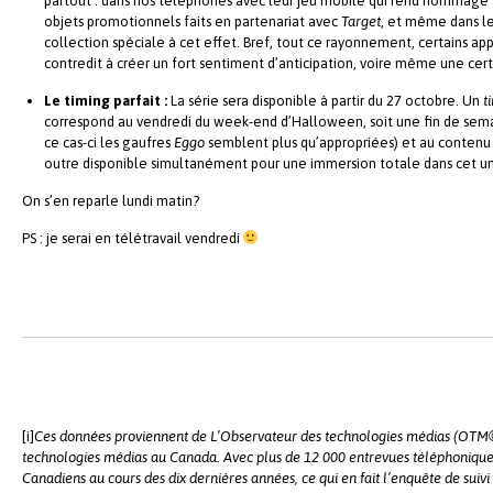
partout : dans nos téléphones avec leur jeu mobile qui rend hommage au
objets promotionnels faits en partenariat avec
Target
, et même dans l
collection spéciale à cet effet. Bref, tout ce rayonnement, certains ap
contredit à créer un fort sentiment d’anticipation, voire même une cert
Le timing parfait :
La série sera disponible à partir du 27 octobre. Un
t
correspond au vendredi du week-end d’Halloween, soit une fin de sem
ce cas-ci les gaufres
Eggo
semblent plus qu’appropriées) et au contenu a
outre disponible simultanément pour une immersion totale dans cet uni
On s’en reparle lundi matin?
PS : je serai en télétravail vendredi
[i]
Ces données proviennent de L’Observateur des technologies médias (OTM©), 
technologies médias au Canada. Avec plus de 12 000 entrevues téléphonique
Canadiens au cours des dix dernières années, ce qui en fait l’enquête de suivi