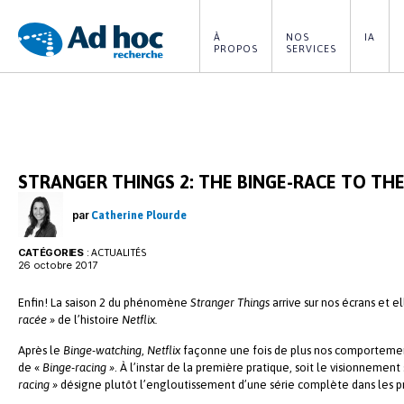
À 
NOS 
IA
PROPOS
SERVICES
Ad
Hoc
Recherche
STRANGER THINGS 2: THE BINGE-RACE TO TH
par
Catherine Plourde
CATÉGORIES
:
ACTUALITÉS
26 octobre 2017
Enfin! La saison 2 du phénomène
Stranger Things
arrive sur nos écrans et e
racée
»
de l’histoire
Netflix.
Après le
Binge-watching
,
Netflix
façonne une fois de plus nos comportem
de «
Binge-racing
»
. À l’instar de la première pratique, soit le visionnement
racing »
désigne plutôt l’engloutissement d’une série complète dans les p