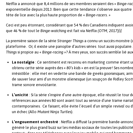
Netflix
a annoncé que 8,4 millions de ses membres seraient des «
Binge-rac
exponentielle depuis 2013. Bien que cette tendance s’observe aux quatre c
tête de lice avec la plus haute proportion de «
Binge-racers
.
»
Ceci est peu étonnant, considérant que 54 % des Canadiens indiquent avoi
que 46 % de tout le
Binge-watching
est fait via
Netflix
(OTM, 2017)[i]
La première saison de la série
Stranger Things
a connu un succès monstre (c’
plateforme. Or, il existe une panoplie d’autres séries tout aussi populaire.
Things
si propice au «
Binge-racing
»
? À mes yeux, son succès semble lié au
La nostalgie
: Ce sentiment est reconnu en marketing comme étant un
obtenu cette série auprès des «
80’s kids
» en est la preuve! Ses nombre
irrésistible : elle met en vedette une bande de geeks
gooniesques
, arm
de sauver leur ami d’un monstre
alienesque
(un soupçon de Ridley Scot
trame sonore envoûtante.
L’unicité
: Si la série s’inspire d’une autre époque, elle réussit le tour
références aux années 80 sont avant tout au service d’une trame narrati
contemporaines. Ce faisant, elle évite l’écueil d’un simple
revival
ou d
un échec (Allo
Mutant Ninja Turtles
).
L’engouement orchestré
:
Netflix
a diffusé la première bande-annonce
généré le plus grand buzz sur les médias sociaux de toutes les public