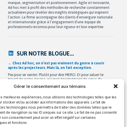
marque, segmentation et positionnement. Agile et innovante,
Ad hoc met à profit des méthodes de recherche constamment
actualisées pour révéler des insights stratégiques qui inspirent
l’action. La firme accompagne des clients d’envergure nationale
et internationale grâce à l’engagement d’une équipe de
professionnels reconnus pour leur rigueur et leur expertise.
SUR NOTRE BLOGUE...
Chez Ad hoc, on n’est pas vraiment du genre à courir
après les projecteurs. Mais là, on fait exception.
Pas pour se vanter. Plutôt pour dire MERCI. Et pour saluer le
travail de notre équipe, qui met énormément de cœur, de
rigueur et d’intelligence dans tout ce qu’elle fait. Dans le cadre
Gérer le consentement aux témoins
de notre sondage annuel sur l’expérience client, on a demandé
à nos clients de nous dire, sans nous ménager, comment ils
les meilleures expériences, nous utilisons des technologies telles que les
vivent […]
r stocker et/ou accéder aux informations des appareils. Le fait de
 ces technologies nous permettra de traiter des données telles que le
 de navigation ou les ID uniques sur ce site. Le fait de ne pas consentir
r son consentement peut avoir un effet négatif sur certaines
ques et fonctions.