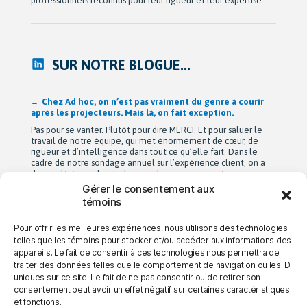
professionnels reconnus pour leur rigueur et leur expertise.
SUR NOTRE BLOGUE...
Après 42 ans à bâtir Ad hoc recherche avec passion,
Michel Berne et Stéphan Harris amorcent une nouvelle
étape bien méritée : la retraite.
De leurs modestes appartements d’étudiants à une entreprise
de près de 90 employés devenue une référence dans son
domaine au Québec, leur parcours est remarquable. Mais au-
delà de la croissance, ils auront surtout bâti une culture
profondément humaine fondée sur la collaboration, la
Gérer le consentement aux
bienveillance et le plaisir de travailler ensemble. Cette
témoins
transition a été amorcée […]
Pour offrir les meilleures expériences, nous utilisons des technologies
telles que les témoins pour stocker et/ou accéder aux informations des
appareils. Le fait de consentir à ces technologies nous permettra de
→ NOUS JOINDRE
→ CARRIÈRES
→ CONFIDENTIALITÉ
traiter des données telles que le comportement de navigation ou les ID
uniques sur ce site. Le fait de ne pas consentir ou de retirer son
consentement peut avoir un effet négatif sur certaines caractéristiques
et fonctions.