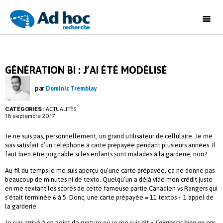
Ad
Hoc
Recherche
GÉNÉRATION BI : J’AI ÉTÉ MODÉLISÉ
par
Dominic Tremblay
CATÉGORIES
:
ACTUALITÉS
18 septembre 2017
Je ne suis pas, personnellement, un grand utilisateur de cellulaire. Je me
suis satisfait d’un téléphone à carte prépayée pendant plusieurs années. Il
faut bien être joignable si les enfants sont malades à la garderie, non?
Au fil du temps je me suis aperçu qu’une carte prépayée, ça ne donne pas
beaucoup de minutes ni de texto. Quelqu’un a déjà vidé mon crédit juste
en me textant les scores de cette fameuse partie Canadien vs Rangers qui
s’était terminée 6 à 5. Donc, une carte prépayée = 11 textos + 1 appel de
la garderie.
Je suis arrivé à ce point de rupture où je me suis dit «
J’aimerais bien ne pas