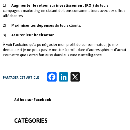
1)
Augmenter le retour sur investissement (ROI)
de leurs
campagnes marketing en ciblant de bons consommateurs avec des offres
alléchantes;
2)
Maximiser les dépenses
de leurs clients;
3)
Assurer leur fidélisation
.
À voir l’aubaine qu’a pu négocier mon profil de consommateur, je me
demande si je ne peux pas le mettre à profit dans d’autres sphères d’achat.
Peut-être que Ferrari fait aussi dans le Business Intelligence…
Fa
Li
X
PARTAGER CET ARTICLE
ce
n
b
k
Ad hoc sur Facebook
o
e
o
dI
CATÉGORIES
k
n