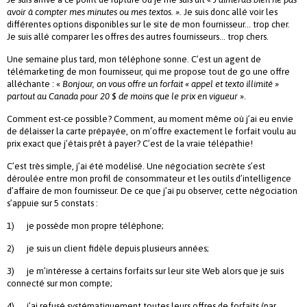
avoir à compter mes minutes ou mes textos. ».
Je suis donc allé voir les
différentes options disponibles sur le site de mon fournisseur… trop cher.
Je suis allé comparer les offres des autres fournisseurs… trop chers.
Une semaine plus tard, mon téléphone sonne. C’est un agent de
télémarketing de mon fournisseur, qui me propose tout de go une offre
alléchante : «
Bonjour, on vous offre un forfait « appel et texto illimité »
partout au Canada pour 20 $ de moins que le prix en vigueur
».
Comment est-ce possible? Comment, au moment même où j’ai eu envie
de délaisser la carte prépayée, on m’offre exactement le forfait voulu au
prix exact que j’étais prêt à payer? C’est de la vraie télépathie!
C’est très simple, j’ai été modélisé. Une négociation secrète s’est
déroulée entre mon profil de consommateur et les outils d’intelligence
d’affaire de mon fournisseur. De ce que j’ai pu observer, cette négociation
s’appuie sur 5 constats :
1) je possède mon propre téléphone;
2) je suis un client fidèle depuis plusieurs années;
3) je m’intéresse à certains forfaits sur leur site Web alors que je suis
connecté sur mon compte;
4) j’ai refusé systématiquement toutes leurs offres de forfaits (par