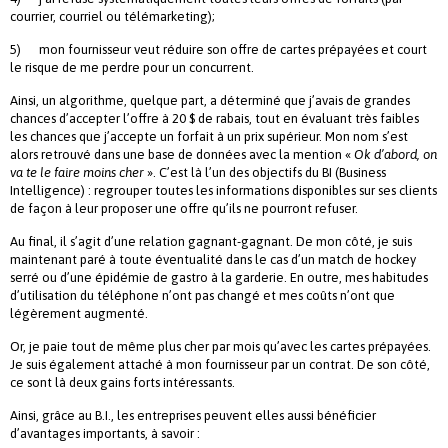
courrier, courriel ou télémarketing);
5) mon fournisseur veut réduire son offre de cartes prépayées et court
le risque de me perdre pour un concurrent.
Ainsi, un algorithme, quelque part, a déterminé que j’avais de grandes
chances d’accepter l’offre à 20 $ de rabais, tout en évaluant très faibles
les chances que j’accepte un forfait à un prix supérieur. Mon nom s’est
alors retrouvé dans une base de données avec la mention «
Ok d’abord, on
va te le faire moins cher
». C’est là l’un des objectifs du BI (Business
Intelligence) : regrouper toutes les informations disponibles sur ses clients
de façon à leur proposer une offre qu’ils ne pourront refuser.
Au final, il s’agit d’une relation gagnant-gagnant. De mon côté, je suis
maintenant paré à toute éventualité dans le cas d’un match de hockey
serré ou d’une épidémie de gastro à la garderie. En outre, mes habitudes
d’utilisation du téléphone n’ont pas changé et mes coûts n’ont que
légèrement augmenté.
Or, je paie tout de même plus cher par mois qu’avec les cartes prépayées.
Je suis également attaché à mon fournisseur par un contrat. De son côté,
ce sont là deux gains forts intéressants.
Ainsi, grâce au B.I., les entreprises peuvent elles aussi bénéficier
d’avantages importants, à savoir :