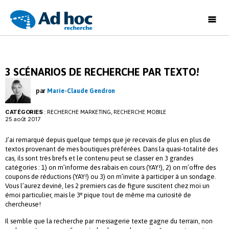
Ad
Hoc
Recherche
3 SCÉNARIOS DE RECHERCHE PAR TEXTO!
par
Marie-Claude Gendron
CATÉGORIES
:
,
RECHERCHE MARKETING
RECHERCHE MOBILE
25 août 2017
J’ai remarqué depuis quelque temps que je recevais de plus en plus de
textos provenant de mes boutiques préférées. Dans la quasi-totalité des
cas, ils sont très brefs et le contenu peut se classer en 3 grandes
catégories : 1) on m’informe des rabais en cours (YAY!), 2) on m’offre des
coupons de réductions (YAY!) ou 3) on m’invite à participer à un sondage.
Vous l’aurez deviné, les 2 premiers cas de figure suscitent chez moi un
e
émoi particulier, mais le 3
pique tout de même ma curiosité de
chercheuse!
Il semble que la recherche par messagerie texte gagne du terrain, non