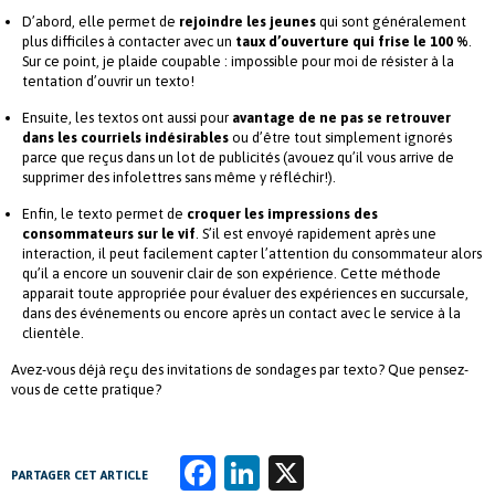
D’abord, elle permet de
rejoindre les jeunes
qui sont généralement
plus difficiles à contacter avec un
taux d’ouverture qui frise le 100 %
.
Sur ce point, je plaide coupable : impossible pour moi de résister à la
tentation d’ouvrir un texto!
Ensuite, les textos ont aussi pour
avantage de ne pas se retrouver
dans les courriels indésirables
ou d’être tout simplement ignorés
parce que reçus dans un lot de publicités (avouez qu’il vous arrive de
supprimer des infolettres sans même y réfléchir!).
Enfin, le texto permet de
croquer les impressions des
consommateurs sur le vif
. S’il est envoyé rapidement après une
interaction, il peut facilement capter l’attention du consommateur alors
qu’il a encore un souvenir clair de son expérience. Cette méthode
apparait toute appropriée pour évaluer des expériences en succursale,
dans des événements ou encore après un contact avec le service à la
clientèle.
Avez-vous déjà reçu des invitations de sondages par texto? Que pensez-
vous de cette pratique?
Fa
Li
X
PARTAGER CET ARTICLE