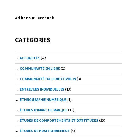
ce
n
b
k
Ad hoc sur Facebook
o
e
o
dI
CATÉGORIES
k
n
ACTUALITÉS
(49)
COMMUNAUTÉ EN LIGNE
(2)
COMMUNAUTÉ EN LIGNE COVID-19
(3)
ENTREVUES INDIVIDUELLES
(13)
ETHNOGRAPHIE NUMÉRIQUE
(1)
ÉTUDES D'IMAGE DE MARQUE
(11)
ÉTUDES DE COMPORTEMENTS ET D'ATTITUDES
(23)
ÉTUDES DE POSITIONNEMENT
(4)