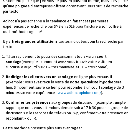
seulement parce que j’en vois de plus en plus moi-même, mais aussi parce
qu’une poignée d’entreprises offrent dorénavant leurs outils de recherche
par texto.
Ad hoc
n’a pas échappé à la tendance en faisant ses premières
expériences de recherche par SMS en 2016 pour l’inclure à son coffre à
outil méthodologique!
Il y a
trois grandes utilisations
toutes indiquées pour la recherche par
texto :
Tâter rapidement le pouls des consommateurs via un
court
sondage
(exemple : comment avez-vous trouvé votre visite en
succursale aujourd’hui? 1 = très mauvaise et 10 = très bonne);
Rediriger les clients vers un sondage
en ligne plus exhaustif
(exemple : vous avez reçu la visite de notre spécialiste hypothécaire
hier. Simplement suivre ce lien pour répondre à un court sondage de 3
minutes sur votre expérience :
www.adhoc-opinion.com/
);
Confirmer les présences
aux groupes de discussion (exemple : simple
rappel que nous vous attendons demain soir à 17 h 30 pour un groupe de
discussion sur les services de télévision. Svp, confirmer votre présence en
répondant « oui »).
Cette méthode présente plusieurs avantages :