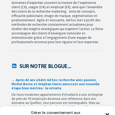
domaines d’expertise couvrent la mesure de l’expérience
client (CX), usager (UX) et employé (EX), ainsi que l’ensemble
des volets de la recherche marketing : tests de concepts,
efficacité publicitaire, image de marque, segmentation et
positionnement. Agile et innovante, Ad hoc met à profit des
méthodes de recherche constamment actualisées pour
révéler des insights stratégiques qui inspirent l’action. La firme
accompagne des clients d’envergure nationale et
internationale grâce à l’engagement d’une équipe de
professionnels reconnus pour leur rigueur et leur expertise.
SUR NOTRE BLOGUE...
Après 42 ans à bâtir Ad hoc recherche avec passion,
Michel Berne et Stéphan Harris amorcent une nouvelle
étape bien méritée : la retraite.
De leurs modestes appartements d’étudiants à une entreprise
de près de 90 employés devenue une référence dans son
domaine au Québec, leur parcours est remarquable. Mais au-
delà de la croissance, ils auront surtout bâti une culture
profondément humaine fondée sur la collaboration, la
Gérer le consentement aux