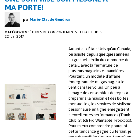
MA PORTE!
par
Marie-Claude Gendron
CATÉGORIES
:
ÉTUDES DE COMPORTEMENTS ET D'ATTITUDES
22 juin 2017
Autant aux États-Unis qu’au Canada,
on assiste depuis quelques années
au graduel déclin du commerce de
détail, avec la fermeture de
plusieurs magasins et bannières.
Pourtant, un modèle d’affaire
émergeant de magasinage a le
vent dans les voiles. Un peu à
l’image des ensembles de repas à
préparer à la maison et des boites
mensuelles, les services de stylisme
personnalisé en ligne enregistrent
d’excellentes performances (Trunk
Club, Stitch Fix, Wantable, Frockbox).
Pour mieux comprendre pourquoi
cette tendance gagne du terrain, je
me suis sacrifiée (tousse, tousse) en