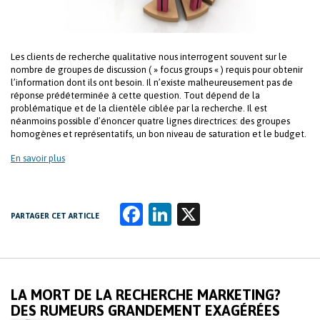
Les clients de recherche qualitative nous interrogent souvent sur le
nombre de groupes de discussion ( » focus groups « ) requis pour obtenir
l’information dont ils ont besoin. Il n’existe malheureusement pas de
réponse prédéterminée à cette question. Tout dépend de la
problématique et de la clientèle ciblée par la recherche. Il est
néanmoins possible d’énoncer quatre lignes directrices: des groupes
homogènes et représentatifs, un bon niveau de saturation et le budget.
En savoir plus
Fa
Li
X
PARTAGER CET ARTICLE
ce
n
b
k
o
e
LA MORT DE LA RECHERCHE MARKETING?
o
dI
DES RUMEURS GRANDEMENT EXAGÉRÉES