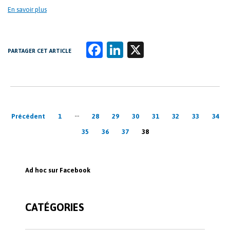
En savoir plus
Fa
Li
X
PARTAGER CET ARTICLE
ce
n
b
k
o
e
Pagination
o
dI
…
Précédent
1
28
29
30
31
32
33
34
k
n
des
35
36
37
38
publications
Ad hoc sur Facebook
CATÉGORIES