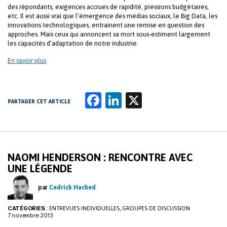
des répondants, exigences accrues de rapidité, pressions budgétaires,
etc. Il est aussi vrai que l’émergence des médias sociaux, le Big Data, les
innovations technologiques, entrainent une remise en question des
approches. Mais ceux qui annoncent sa mort sous-estiment largement
les capacités d’adaptation de notre industrie.
En savoir plus
Fa
Li
X
PARTAGER CET ARTICLE
ce
n
b
k
o
e
NAOMI HENDERSON : RENCONTRE AVEC
o
dI
UNE LÉGENDE
k
n
par
Cedrick Hached
CATÉGORIES
:
,
ENTREVUES INDIVIDUELLES
GROUPES DE DISCUSSION
7 novembre 2013