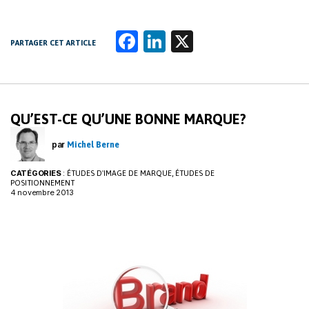
Fa
Li
X
PARTAGER CET ARTICLE
ce
n
b
k
o
e
QU’EST-CE QU’UNE BONNE MARQUE?
o
dI
k
n
par
Michel Berne
CATÉGORIES
:
,
ÉTUDES D'IMAGE DE MARQUE
ÉTUDES DE
POSITIONNEMENT
4 novembre 2013