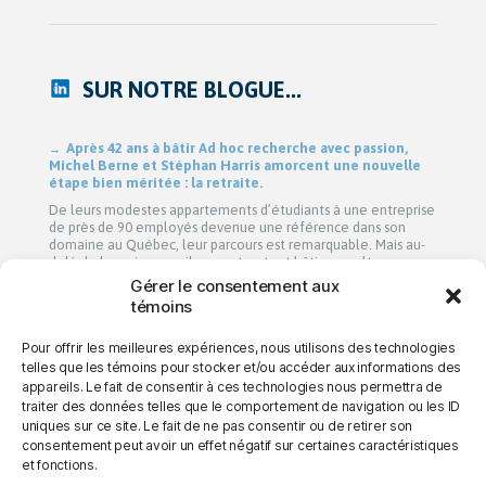
SUR NOTRE BLOGUE...
Après 42 ans à bâtir Ad hoc recherche avec passion,
Michel Berne et Stéphan Harris amorcent une nouvelle
étape bien méritée : la retraite.
De leurs modestes appartements d’étudiants à une entreprise
de près de 90 employés devenue une référence dans son
domaine au Québec, leur parcours est remarquable. Mais au-
delà de la croissance, ils auront surtout bâti une culture
profondément humaine fondée sur la collaboration, la
Gérer le consentement aux
bienveillance et le plaisir de travailler ensemble. Cette
témoins
transition a été amorcée […]
Pour offrir les meilleures expériences, nous utilisons des technologies
telles que les témoins pour stocker et/ou accéder aux informations des
appareils. Le fait de consentir à ces technologies nous permettra de
→ NOUS JOINDRE
→ CARRIÈRES
→ CONFIDENTIALITÉ
traiter des données telles que le comportement de navigation ou les ID
uniques sur ce site. Le fait de ne pas consentir ou de retirer son
consentement peut avoir un effet négatif sur certaines caractéristiques
et fonctions.