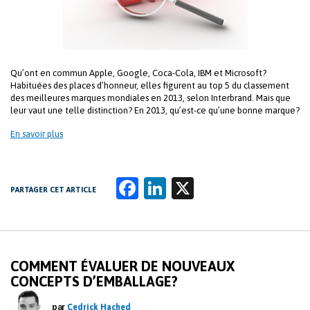
Qu’ont en commun Apple, Google, Coca-Cola, IBM et Microsoft?
Habituées des places d’honneur, elles figurent au top 5 du classement
des meilleures marques mondiales en 2013, selon Interbrand. Mais que
leur vaut une telle distinction? En 2013, qu’est-ce qu’une bonne marque?
En savoir plus
Fa
Li
X
PARTAGER CET ARTICLE
ce
n
b
k
o
e
COMMENT ÉVALUER DE NOUVEAUX
o
dI
CONCEPTS D’EMBALLAGE?
k
n
par
Cedrick Hached