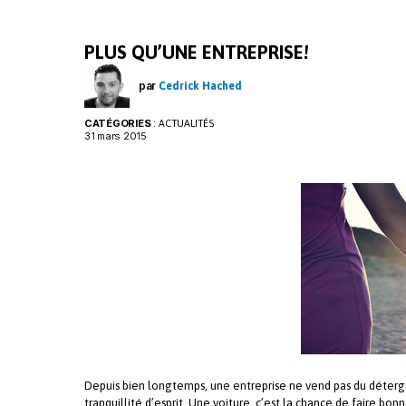
k
n
PLUS QU’UNE ENTREPRISE!
par
Cedrick Hached
CATÉGORIES
:
ACTUALITÉS
31 mars 2015
Depuis bien longtemps, une entreprise ne vend pas du détergent
tranquillité d’esprit. Une voiture, c’est la chance de faire bon