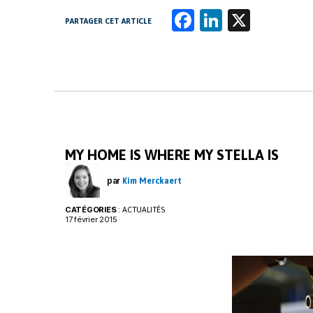
Fa
Li
X
PARTAGER CET ARTICLE
ce
n
b
k
o
e
o
dI
k
n
MY HOME IS WHERE MY STELLA IS
par
Kim Merckaert
CATÉGORIES
:
ACTUALITÉS
17 février 2015