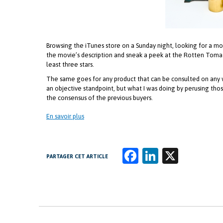
Browsing the iTunes store on a Sunday night, looking for a mov
the movie’s description and sneak a peek at the Rotten Tomato
least three stars.
The same goes for any product that can be consulted on any we
an objective standpoint, but what I was doing by perusing thos
the consensus of the previous buyers.
En savoir plus
Fa
Li
X
PARTAGER CET ARTICLE
ce
n
b
k
o
e
o
dI