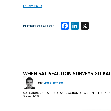
En savoir plus
Fa
Li
X
PARTAGER CET ARTICLE
ce
n
b
k
o
e
o
dI
k
n
WHEN SATISFACTION SURVEYS GO BA
par
Lionel Bohbot
CATÉGORIES
:
,
MESURES DE SATISFACTION DE LA CLIENTÈLE
SONDAG
3 mars 2015