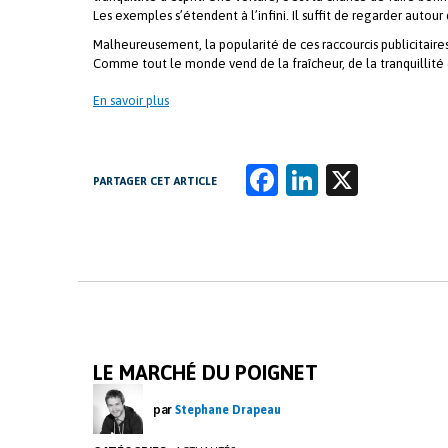
Les exemples s’étendent à l’infini. Il suffit de regarder autour
Malheureusement, la popularité de ces raccourcis publicitair
Comme tout le monde vend de la fraîcheur, de la tranquillité 
En savoir plus
Fa
Li
X
PARTAGER CET ARTICLE
ce
n
b
k
o
e
o
dI
k
n
LE MARCHÉ DU POIGNET
par
Stephane Drapeau